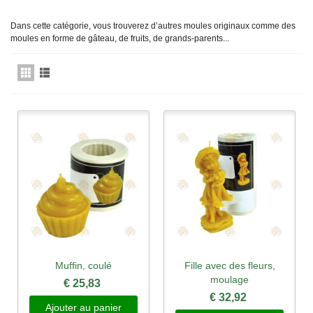
Dans
cette
catégorie,
vous
trouverez
d’autres
moules
originaux
comme des
moules
en
forme
de
gâteau
, de
fruits
, de grands-
parents
...
Muffin, coulé
Fille avec des fleurs,
moulage
€ 25,83
€ 32,92
Ajouter au panier