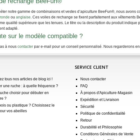
 de rechange BeeFun®
éter notre gamme de combinaisons et vestes d’apiculture BeeFun®, nous avons co
ronde
ou
anglaise
. Ces voiles de rechange se fixent parfaitement aux vêtements B
e qualité supérieure que les tenues. Le titre ou la description du produit indique
nt adapté.
te sur le modèle compatible ?
pas à nous
contacter
par e-mail pour un conseil personnalisé. Nous regarderons ens
SERVICE CLIENT
z tous nos articles de blog ici !
Nous contacter
er une ruche : à quelle fréquence ?
FAQ
ruche choisir pour débuter en
À propos d'Apiculture-Magasin
re ?
Expédition et Livraison
ois ou plastique ? Choisissez le
Sécurité
our vos abeilles
Politique de confidentialité
Retour
Durabilité et Philosophie
Conditions Générales de Vente