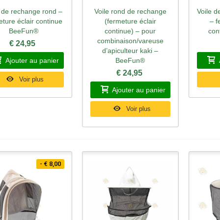
e de rechange rond –
Voile rond de rechange
Voile d
perçu rapide
Aperçu rapide
Ape
eture éclair continue
(fermeture éclair
– f
BeeFun®
continue) – pour
con
combinaison/vareuse
€ 24,95
d’apiculteur kaki –
Ajouter au panier
BeeFun®
€ 24,95
Voir plus
Ajouter au panier
Voir plus
- € 8,00