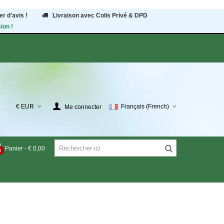
r d'avis !
Livraison avec Colis Privé & DPD
ion !
€ EUR
Français (French)
Me connecter
Panier
-
€ 0,00
0