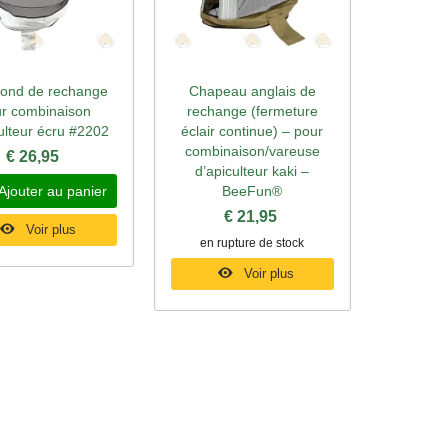
 rond de rechange
Chapeau anglais de
rçu rapide
Aperçu rapide
r combinaison
rechange (fermeture
ulteur écru #2202
éclair continue) – pour
combinaison/vareuse
€ 26,95
d’apiculteur kaki –
Ajouter au panier
BeeFun®
€ 21,95
Voir plus
en rupture de stock
Voir plus