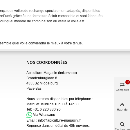
nçu des voiles de rechange spécialement adaptés, disponibles
eeFun® grâce à une fermeture éclair compatible et sont fabriqués
 pour quel modèle de combinaison ou veste le voile est
emble quel voile conviendra le mieux à votre tenue.
NOS COORDONNÉES
Apiculture-Magasin (Imkershop)
Brandenburglaan 8
0
4333BZ Middelburg
Pays-Bas
Comparer
Nous sommes disponibles par téléphone :
Mardi et Jeudi de 10h00 à 14h30
Tel:
+31 6 220 830 90
Haut de
page
Via Whatsapp
Email :
info@apiculture-magasin.fr
Réponse dans un délai de 48h ouvrées.
Rechercher