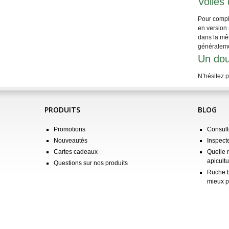
Voiles
Pour compl
en version
dans la mêm
généraleme
Un dou
N’hésitez 
PRODUITS
BLOG
Promotions
Consulte
Nouveautés
Inspect
Cartes cadeaux
Quelle 
apicultu
Questions sur nos produits
Ruche b
mieux p