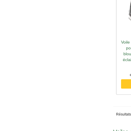
Voile
A
po
blo
écla
Résultats