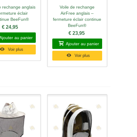
e rechange anglais
Voile de rechange
rçu rapide
Aperçu rapide
ermeture éclair
AirFree anglais –
tinue BeeFun®
fermeture éclair continue
BeeFun®
€ 24,95
€ 23,95
Ajouter au panier
Ajouter au panier
Voir plus
Voir plus