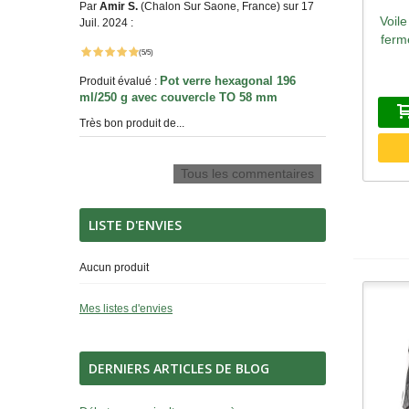
Par
Amir S.
(Chalon Sur Saone, France) sur 17
Voil
A
Juil. 2024 :
ferm
(5/5)
Pot verre hexagonal 196
Produit évalué :
ml/250 g avec couvercle TO 58 mm
Très bon produit de...
Tous les commentaires
LISTE D'ENVIES
Aucun produit
Mes listes d'envies
DERNIERS ARTICLES DE BLOG