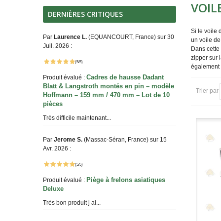
VOIL
DERNIÈRES CRITIQUES
Si le voile
Par
Laurence L.
(EQUANCOURT, France) sur 30
un voile de
Juil. 2026 :
Dans cette 
zipper sur 
(5/5)
également
Cadres de hausse Dadant
Produit évalué :
Blatt & Langstroth montés en pin – modèle
Trier par
Hoffmann – 159 mm / 470 mm – Lot de 10
pièces
Très difficile maintenant...
Par
Jerome S.
(Massac-Séran, France) sur 15
Avr. 2026 :
(5/5)
Piège à frelons asiatiques
Produit évalué :
Deluxe
Très bon produit j ai...