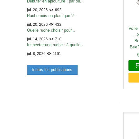
Débuter en apiculture : par où...
jul. 20, 2026
692
Ruche bois ou plastique ?...
jul. 20, 2026
432
Voile
A
Quelle ruche choisir pour...
– 
jul. 14, 2026
710
Be
Inspecter une ruche : à quelle...
BeeF
jul. 8, 2026
1161
Toutes les publications