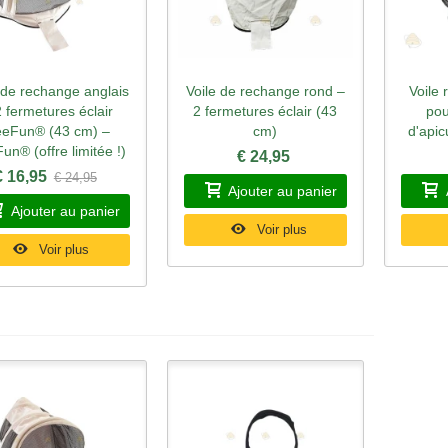
 de rechange anglais
Voile de rechange rond –
Voile
perçu rapide
Aperçu rapide
Ape
2 fermetures éclair
2 fermetures éclair (43
pou
eFun® (43 cm) –
cm)
d'apic
un® (offre limitée !)
€ 24,95
€ 16,95
€ 24,95
Ajouter au panier
Ajouter au panier
Voir plus
Voir plus