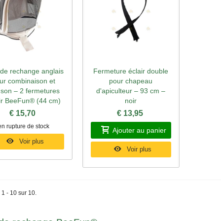
 de rechange anglais
Fermeture éclair double
perçu rapide
Aperçu rapide
ur combinaison et
pour chapeau
uson – 2 fermetures
d'apiculteur – 93 cm –
ir BeeFun® (44 cm)
noir
€ 15,70
€ 13,95
en rupture de stock
Ajouter au panier
Voir plus
Voir plus
 1 - 10 sur 10.