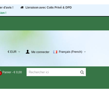
r d'avis !
Livraison avec Colis Privé & DPD
ion !
€ EUR
Français (French)
Me connecter
Panier
-
€ 0,00
0