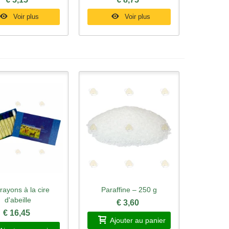
Voir plus
Voir plus
rayons à la cire
Paraffine – 250 g
rçu rapide
Aperçu rapide
d'abeille
€ 3,60
€ 16,45
Ajouter au panier