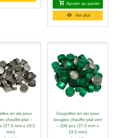
Ajouter au panier
Voir plus
lles en alu pour
Coupelles en alu pour
rçu rapide
Aperçu rapide
es chauffe-plat –
bougies chauffe-plat vert
s (37,5 mm x 19,5
– 100 pcs (37,5 mm x
mm)
19,5 mm)