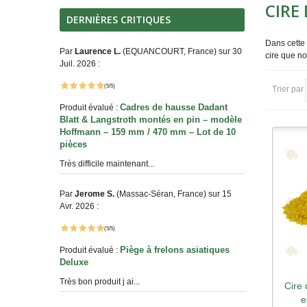
CIRE
DERNIÈRES CRITIQUES
Dans cette
Par
Laurence L.
(EQUANCOURT, France) sur 30
cire que n
Juil. 2026 :
(5/5)
Trier par
Cadres de hausse Dadant
Produit évalué :
Blatt & Langstroth montés en pin – modèle
Hoffmann – 159 mm / 470 mm – Lot de 10
pièces
Très difficile maintenant...
Par
Jerome S.
(Massac-Séran, France) sur 15
Avr. 2026 :
(5/5)
Piège à frelons asiatiques
Produit évalué :
Deluxe
Très bon produit j ai...
Cire 
A
e