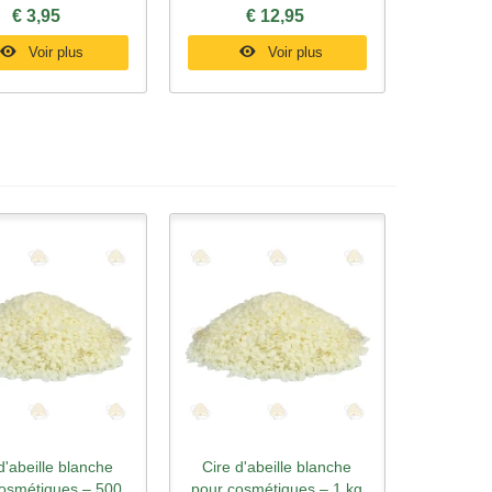
€ 3,95
€ 12,95
Voir plus
Voir plus
d'abeille blanche
Cire d'abeille blanche
rçu rapide
Aperçu rapide
osmétiques – 500
pour cosmétiques – 1 kg