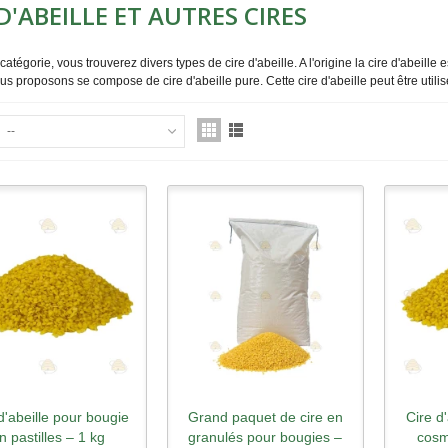
 D'ABEILLE ET AUTRES CIRES
 catégorie, vous trouverez
divers
types de
cire d'abeille
. A l'origine la
cire d'abeille 
ous proposons se compose de
cire d'abeille pure
. Cette
cire d'abeille
peut être utili
--
d'abeille pour bougie
Grand paquet de cire en
Cire d
perçu rapide
Aperçu rapide
Ape
n pastilles – 1 kg
granulés pour bougies –
cosm