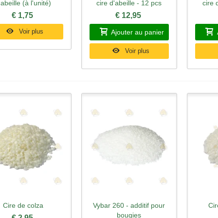
'abeille (à l'unité)
cire d'abeille - 12 pcs
cire 
€ 1,75
€ 12,95
Voir plus
Ajouter au panier
Voir plus
Cire de colza
Vybar 260 - additif pour
Cir
perçu rapide
Aperçu rapide
Ape
bougies
€ 2,95