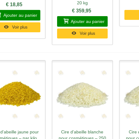
20 kg
€ 18,85
€ 359,95
Ajouter au panier
Ajouter au panier
Voir plus
Voir plus
 d'abeille jaune pour
Cire d'abeille blanche
Cire 
perçu rapide
Aperçu rapide
Ape
métiques – par kilo
pour cosmétiques – 250
pour c