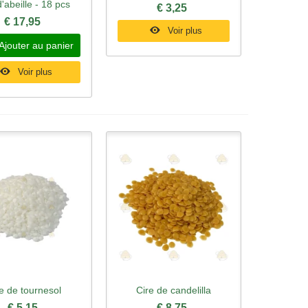
d'abeille - 18 pcs
€ 3,25
€ 17,95
Voir plus
Ajouter au panier
Voir plus
e de tournesol
Cire de candelilla
rçu rapide
Aperçu rapide
€ 5,15
€ 8,75