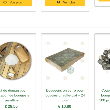
Voir plus
Voir plus
it de démarrage
Bougeoirs en verre pour
Coupe
perçu rapide
Aperçu rapide
Ape
cation de bougies en
bougies chauffe-plat – 24
bougi
paraffine
pcs
100 pc
€ 28,55
€ 10,80