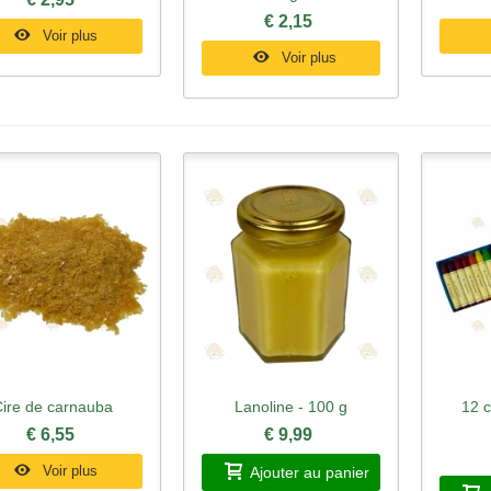
€ 2,15
Voir plus
Voir plus
ire de carnauba
Lanoline - 100 g
12 c
perçu rapide
Aperçu rapide
Ape
€ 6,55
€ 9,99
Voir plus
Ajouter au panier