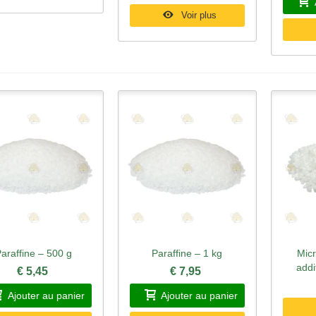
Voir plus
araffine – 500 g
Paraffine – 1 kg
Micr
perçu rapide
Aperçu rapide
Ape
addi
€ 5,45
€ 7,95
Ajouter au panier
Ajouter au panier