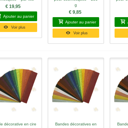
g
€ 19,95
€ 9,85
Ajouter au panier
Ajouter au panier
Voir plus
Voir plus
e décorative en cire
Bandes décoratives en
Bande
perçu rapide
Aperçu rapide
Ape