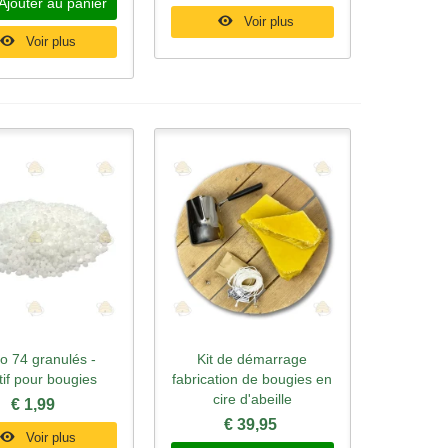
Ajouter au panier
Voir plus
Voir plus
o 74 granulés -
Kit de démarrage
rçu rapide
Aperçu rapide
tif pour bougies
fabrication de bougies en
cire d'abeille
€ 1,99
€ 39,95
Voir plus