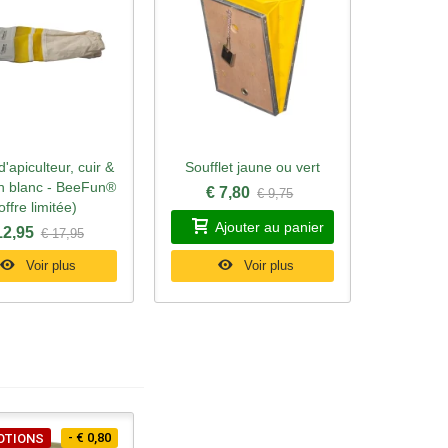
'apiculteur, cuir &
Soufflet jaune ou vert
rçu rapide
Aperçu rapide
on blanc - BeeFun®
€ 7,80
€ 9,75
offre limitée)
Ajouter au panier
12,95
€ 17,95
Voir plus
Voir plus
- € 0,80
OTIONS