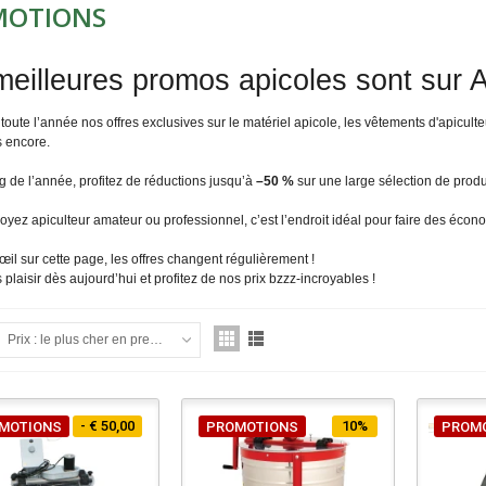
MOTIONS
meilleures promos apicoles sont sur A
oute l’année nos offres exclusives sur le matériel apicole, les vêtements d'apiculteur e
s encore.
g de l’année, profitez de réductions jusqu’à
–50 %
sur une large sélection de produi
yez apiculteur amateur ou professionnel, c’est l’endroit idéal pour faire des économ
il sur cette page, les offres changent régulièrement !
 plaisir dès aujourd’hui et profitez de nos prix bzzz-incroyables !
Prix : le plus cher en premier
- € 50,00
10%
MOTIONS
PROMOTIONS
PROM