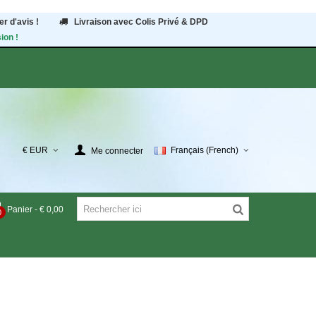
r d'avis !
Livraison avec Colis Privé & DPD
ion !
€ EUR
Français (French)
Me connecter
Panier
-
€ 0,00
0