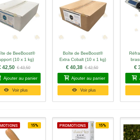
îte de BeeBoost®
Boîte de BeeBoost®
Réfra
perçu rapide
Aperçu rapide
Ape
pport (10 x 1 kg)
Extra Cobalt (10 x 1 kg)
bras
€ 42,50
€ 40,38
€ 
€ 43,50
€ 42,50
Ajouter au panier
Ajouter au panier
Voir plus
Voir plus
15%
15%
MOTIONS
PROMOTIONS