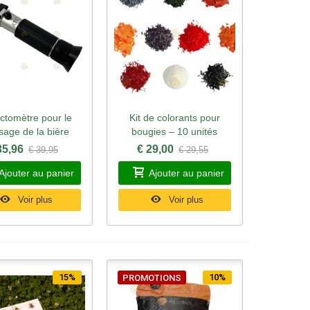
ctomètre pour le
Kit de colorants pour
rçu rapide
Aperçu rapide
sage de la bière
bougies – 10 unités
35,96
€ 29,00
€ 39,95
€ 29,55
Ajouter au panier
Ajouter au panier
Voir plus
Voir plus
15%
10%
PROMOTIONS