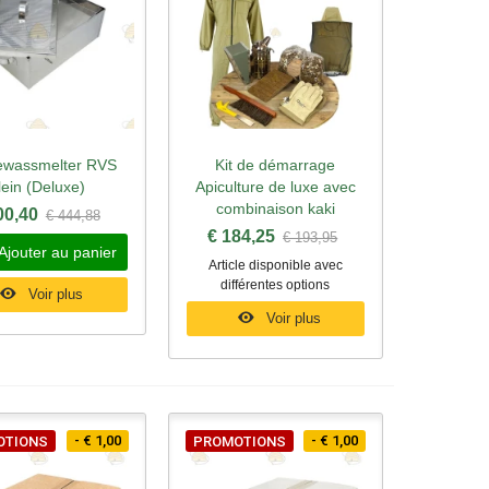
ewassmelter RVS
Kit de démarrage
rçu rapide
Aperçu rapide
lein (Deluxe)
Apiculture de luxe avec
combinaison kaki
00,40
€ 444,88
€ 184,25
€ 193,95
Ajouter au panier
Article disponible avec
différentes options
Voir plus
Voir plus
- € 1,00
- € 1,00
OTIONS
PROMOTIONS