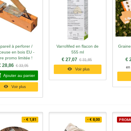
pareil à perforer /
VarroMed en flacon de
Graine
perçu rapide
Aperçu rapide
Ape
ceuse en bois EU -
555 ml
fre promo limitée !
€ 27,07
€ 
€ 31,85
€ 28,86
€ 33,95
en 
Voir plus
Ajouter au panier
Voir plus
- € 1,81
- € 8,00
PROM