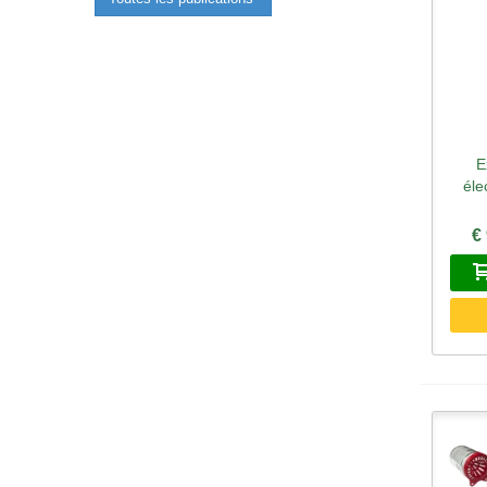
E
A
éle
€