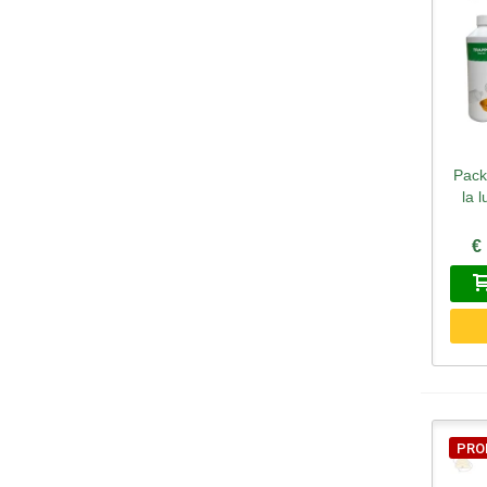
Pack
A
la l
€
PRO