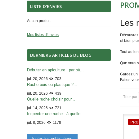
PRO
LISTE D'ENVIES
Les 
Aucun produit
Mes listes d'envies
Découvrez t
et bien plu
Tout au lon
DERNIERS ARTICLES DE BLOG
Que vous so
Débuter en apiculture : par où...
Gardez un œ
jul. 20, 2026
703
Faites-vous
Ruche bois ou plastique ?...
.
jul. 20, 2026
439
Trier par
Quelle ruche choisir pour...
jul. 14, 2026
721
Inspecter une ruche : à quelle...
PRO
jul. 8, 2026
1178
Toutes les publications