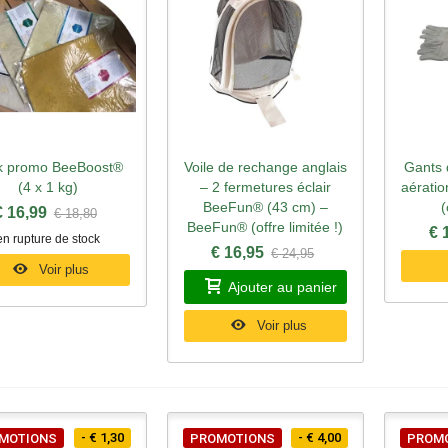
k promo BeeBoost®
Voile de rechange anglais
Gants d
perçu rapide
Aperçu rapide
Ape
(4 x 1 kg)
– 2 fermetures éclair
aérati
BeeFun® (43 cm) –
(
€ 16,99
€ 18,80
BeeFun® (offre limitée !)
€ 
en rupture de stock
€ 16,95
€ 24,95
Voir plus
Ajouter au panier
Voir plus
- € 1,30
- € 4,00
MOTIONS
PROMOTIONS
PROM