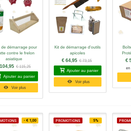
 de démarrage pour
Kit de démarrage d'outils
Boît
perçu rapide
Aperçu rapide
Ape
utte contre le frelon
apicoles
Prot
asiatique
€ 64,95
€ 
€ 73,15
 104,95
€ 115,25
en 
Ajouter au panier
Ajouter au panier
Voir plus
Voir plus
- € 1,00
5%
MOTIONS
PROMOTIONS
PROM