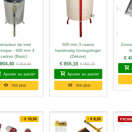
xtracteur de miel
500 mm 3-raams
Zonn
perçu rapide
Aperçu rapide
Ape
ctrique - 600 mm 4
handmatig honingslinger
k
cadres (Basic)
(Deluxe)
€ 4
 904,40
€ 855,18
€ 954,40
€ 950,20
Ajouter au panier
Ajouter au panier
Voir plus
Voir plus
- € 10,30
- € 8,20
PROM