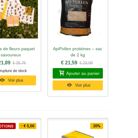
s de fleurs paquet
ApiPollen protéines – sac
rçu rapide
Aperçu rapide
savoureux
de 2 kg
21,89
€ 21,59
€ 25,75
€ 23,99
rupture de stock
Ajouter au panier
Voir plus
Voir plus
- € 5,00
20%
OTIONS