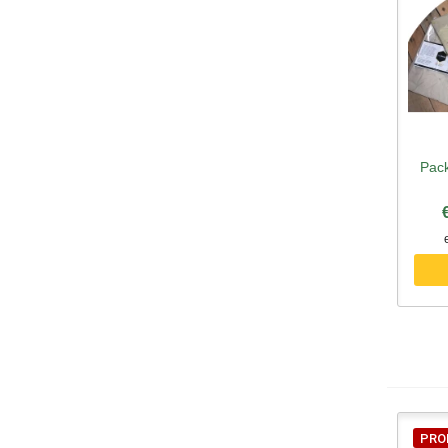
Pac
A
PRO