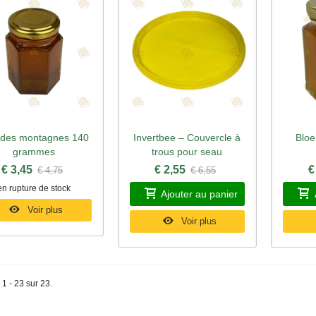
 des montagnes 140
Invertbee – Couvercle à
Blo
perçu rapide
Aperçu rapide
Ape
grammes
trous pour seau
€ 3,45
€ 2,55
€
€ 4,75
€ 6,55
en rupture de stock
Ajouter au panier
Voir plus
Voir plus
 1 - 23 sur 23.