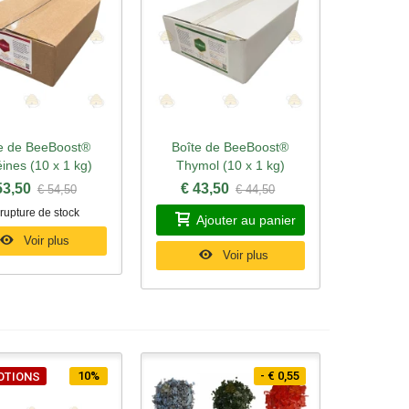
e de BeeBoost®
Boîte de BeeBoost®
rçu rapide
Aperçu rapide
éines (10 x 1 kg)
Thymol (10 x 1 kg)
53,50
€ 43,50
€ 54,50
€ 44,50
rupture de stock
Ajouter au panier
Voir plus
Voir plus
10%
- € 0,55
OTIONS