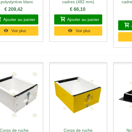
 polystyrène blanc
cadres (482 mm)
cadre
€ 209,42
€ 66,10
Ajouter au panier
Ajouter au panier
Voir plus
Voir plus
Corps de ruche
Corps de ruche
No
perçu rapide
Aperçu rapide
Ape