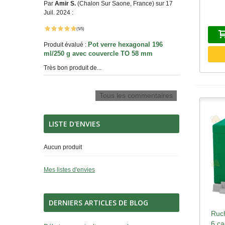
Par
Amir S.
(Chalon Sur Saone, France) sur 17
Juil. 2024 :
(5/5)
Pot verre hexagonal 196
Produit évalué :
ml/250 g avec couvercle TO 58 mm
Très bon produit de...
Tous les commentaires
LISTE D'ENVIES
Aucun produit
Mes listes d'envies
DERNIERS ARTICLES DE BLOG
Ruch
A
6 ca