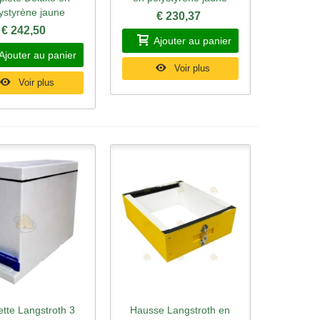
ystyrène jaune
€ 230,37
€ 242,50
Ajouter au panier
Ajouter au panier
Voir plus
Voir plus
tte Langstroth 3
Hausse Langstroth en
rçu rapide
Aperçu rapide