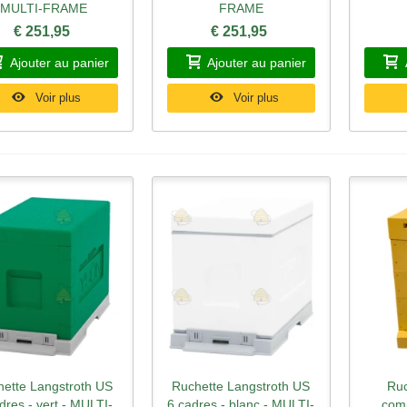
MULTI-FRAME
FRAME
€ 251,95
€ 251,95
Ajouter au panier
Ajouter au panier
Voir plus
Voir plus
ette Langstroth US
Ruchette Langstroth US
Ruc
perçu rapide
Aperçu rapide
Ape
dres - vert - MULTI-
6 cadres - blanc - MULTI-
comp