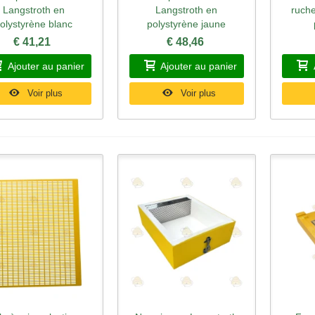
Langstroth en
Langstroth en
ruche
olystyrène blanc
polystyrène jaune
€ 41,21
€ 48,46
Ajouter au panier
Ajouter au panier
Voir plus
Voir plus