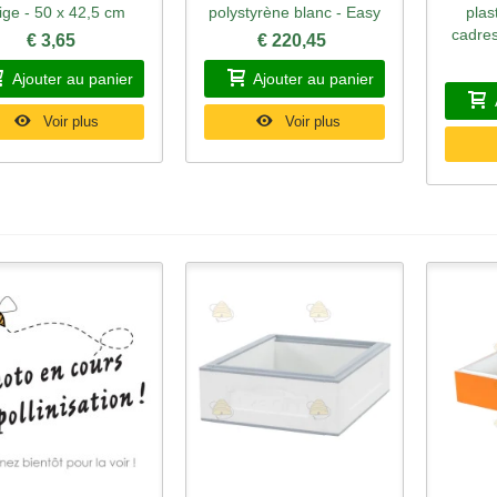
ige - 50 x 42,5 cm
polystyrène blanc - Easy
plas
cadre
€ 3,65
€ 220,45
Ajouter au panier
Ajouter au panier
Voir plus
Voir plus