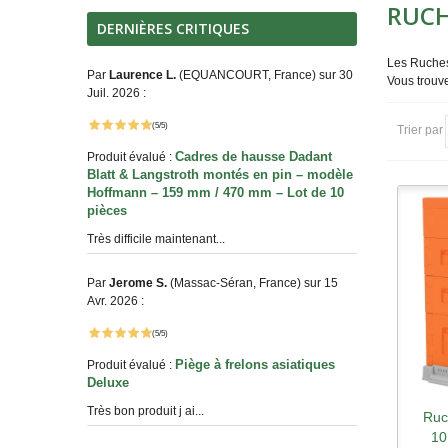
RUCH
DERNIÈRES CRITIQUES
Les Ruches
Par
Laurence L.
(EQUANCOURT, France) sur 30
Vous trouve
Juil. 2026 :
(5/5)
Trier par
Cadres de hausse Dadant
Produit évalué :
Blatt & Langstroth montés en pin – modèle
Hoffmann – 159 mm / 470 mm – Lot de 10
pièces
Très difficile maintenant...
Par
Jerome S.
(Massac-Séran, France) sur 15
Avr. 2026 :
(5/5)
Piège à frelons asiatiques
Produit évalué :
Deluxe
Très bon produit j ai...
Ruc
A
10