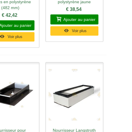
s en polystyrène
polystyrène jaune
(482 mm)
€ 38,54
€ 42,42
Ajouter au panier
Ajouter au panier
Voir plus
Voir plus
urrisseur pour
Nourrisseur Langstroth
rçu rapide
Aperçu rapide