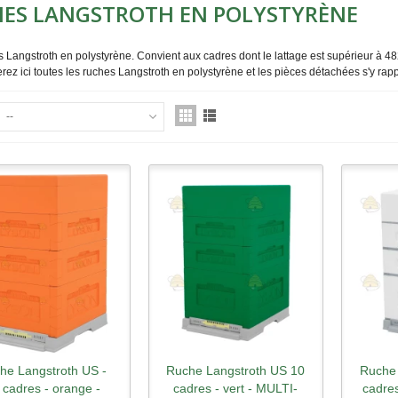
ES LANGSTROTH EN POLYSTYRÈNE
 Langstroth en polystyrène. Convient aux cadres dont le lattage est supérieur à 4
rez ici toutes les ruches Langstroth en polystyrène et les pièces détachées s'y rapp
--
he Langstroth US -
Ruche Langstroth US 10
Ruche 
perçu rapide
Aperçu rapide
Ape
 cadres - orange -
cadres - vert - MULTI-
cadres