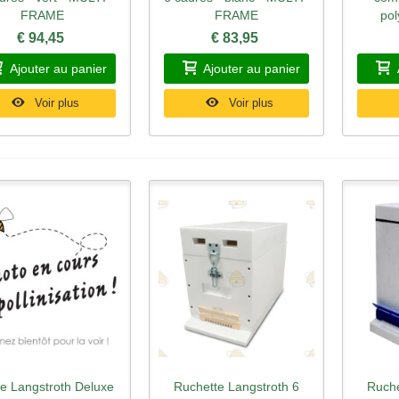
FRAME
FRAME
pol
€ 94,45
€ 83,95
Ajouter au panier
Ajouter au panier
Voir plus
Voir plus
e Langstroth Deluxe
Ruchette Langstroth 6
Ruche
perçu rapide
Aperçu rapide
Ape