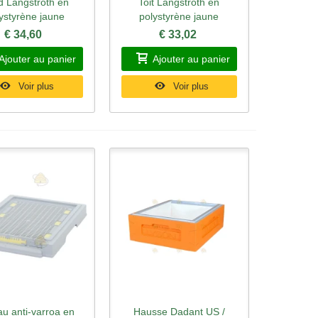
d Langstroth en
Toit Langstroth en
rçu rapide
Aperçu rapide
ystyrène jaune
polystyrène jaune
€ 34,60
€ 33,02
Ajouter au panier
Ajouter au panier
Voir plus
Voir plus
au anti-varroa en
Hausse Dadant US /
rçu rapide
Aperçu rapide