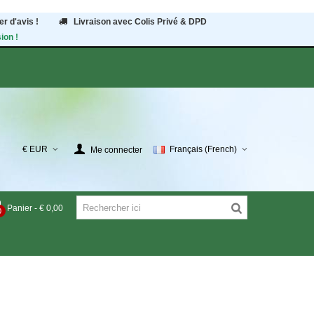
r d'avis !
Livraison avec Colis Privé & DPD
ion !
€ EUR
Français (French)
Me connecter
Panier
-
€ 0,00
0