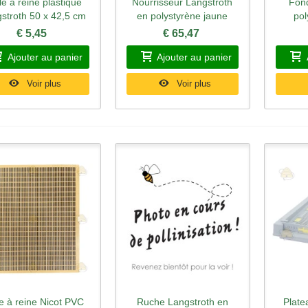
lle à reine plastique
Nourrisseur Langstroth
Fon
perçu rapide
Aperçu rapide
Ape
stroth 50 x 42,5 cm
en polystyrène jaune
pol
€ 5,45
€ 65,47
Ajouter au panier
Ajouter au panier
Voir plus
Voir plus
le à reine Nicot PVC
Ruche Langstroth en
Plate
perçu rapide
Aperçu rapide
Ape