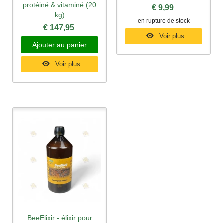
protéiné & vitaminé (20
€ 9,99
kg)
en rupture de stock
€ 147,95
Voir plus
Ajouter au panier
Voir plus
BeeElixir - élixir pour