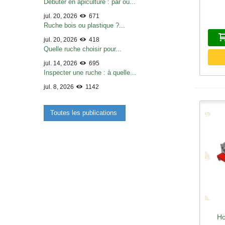
Débuter en apiculture : par où...
jul. 20, 2026
671
Ruche bois ou plastique ?...
jul. 20, 2026
418
Quelle ruche choisir pour...
jul. 14, 2026
695
Inspecter une ruche : à quelle...
jul. 8, 2026
1142
Toutes les publications
Ho
A