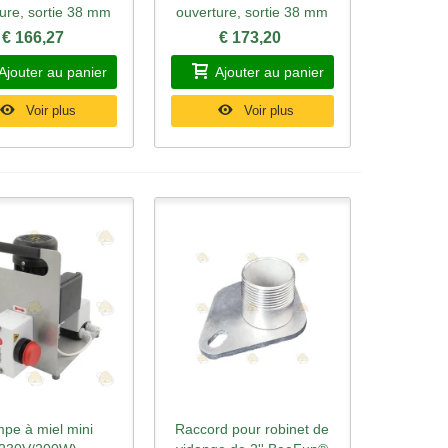
ure, sortie 38 mm
ouverture, sortie 38 mm
€ 166,27
€ 173,20
Ajouter au panier
Ajouter au panier
Voir plus
Voir plus
pe à miel mini
Raccord pour robinet de
rçu rapide
Aperçu rapide