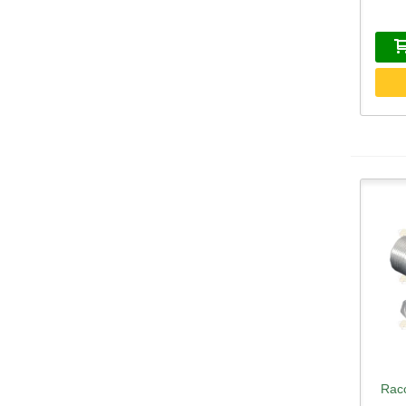
Racc
A