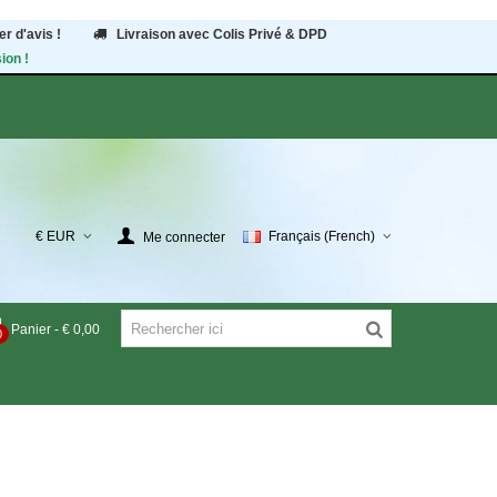
r d'avis !
Livraison avec Colis Privé & DPD
ion !
€ EUR
Français (French)
Me connecter
Panier
-
€ 0,00
0