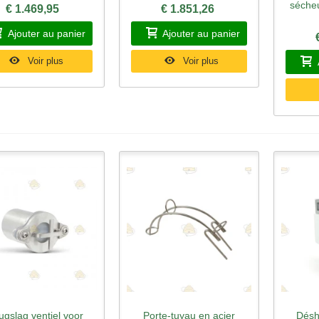
séche
€ 1.469,95
€ 1.851,26
Ajouter au panier
Ajouter au panier
Voir plus
Voir plus
ugslag ventiel voor
Porte-tuyau en acier
Désh
perçu rapide
Aperçu rapide
Ape