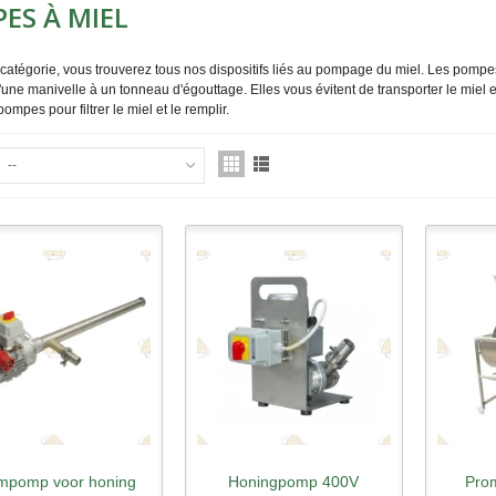
ES À MIEL
catégorie, vous trouverez tous nos dispositifs liés au pompage du miel. Les pompes 
une manivelle à un tonneau d'égouttage. Elles vous évitent de transporter le miel
 pompes pour filtrer le miel et le remplir.
--
mpomp voor honing
Honingpomp 400V
Prom
perçu rapide
Aperçu rapide
Ape