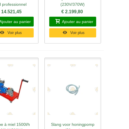
l professionnel
(230V/370W)
 14.521,45
€ 2.199,80
Ajouter au panier
Ajouter au panier
Voir plus
Voir plus
e à miel 1500l/h
Slang voor honingpomp
rçu rapide
Aperçu rapide