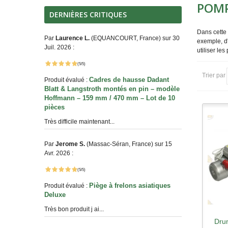
POMP
DERNIÈRES CRITIQUES
Dans cette 
Par
Laurence L.
(EQUANCOURT, France) sur 30
exemple, d'
Juil. 2026 :
utiliser les
(5/5)
Trier par
Cadres de hausse Dadant
Produit évalué :
Blatt & Langstroth montés en pin – modèle
Hoffmann – 159 mm / 470 mm – Lot de 10
pièces
Très difficile maintenant...
Par
Jerome S.
(Massac-Séran, France) sur 15
Avr. 2026 :
(5/5)
Piège à frelons asiatiques
Produit évalué :
Deluxe
Très bon produit j ai...
Dru
A