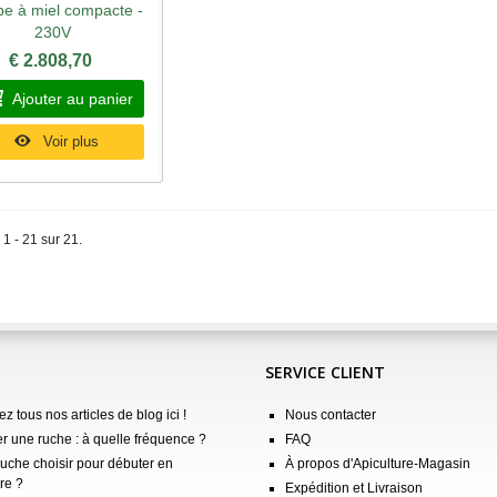
e à miel compacte -
perçu rapide
230V
€ 2.808,70
Ajouter au panier
Voir plus
 1 - 21 sur 21.
SERVICE CLIENT
z tous nos articles de blog ici !
Nous contacter
er une ruche : à quelle fréquence ?
FAQ
ruche choisir pour débuter en
À propos d'Apiculture-Magasin
re ?
Expédition et Livraison