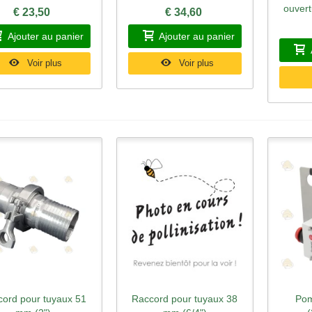
ouvert
€ 23,50
€ 34,60
Ajouter au panier
Ajouter au panier
Voir plus
Voir plus
ord pour tuyaux 51
Raccord pour tuyaux 38
Pom
perçu rapide
Aperçu rapide
Ape