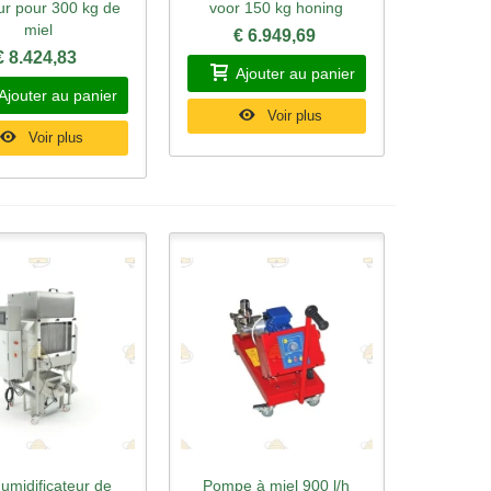
ur pour 300 kg de
voor 150 kg honing
miel
€ 6.949,69
€ 8.424,83
Ajouter au panier
Ajouter au panier
Voir plus
Voir plus
umidificateur de
Pompe à miel 900 l/h
rçu rapide
Aperçu rapide