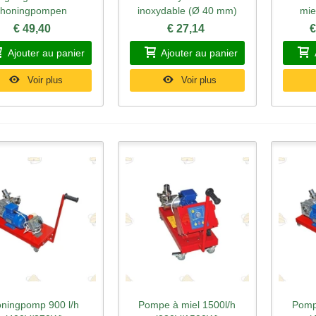
honingpompen
inoxydable (Ø 40 mm)
mie
€ 49,40
€ 27,14
€
Ajouter au panier
Ajouter au panier
Voir plus
Voir plus
ningpomp 900 l/h
Pompe à miel 1500l/h
Pomp
perçu rapide
Aperçu rapide
Ape