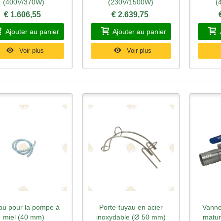
(400V/370W)
(230V/1500W)
(
€ 1.606,55
€ 2.639,75
Ajouter au panier
Ajouter au panier
Voir plus
Voir plus
au pour la pompe à
Porte-tuyau en acier
Vanne
perçu rapide
Aperçu rapide
Ape
miel (40 mm)
inoxydable (Ø 50 mm)
matur