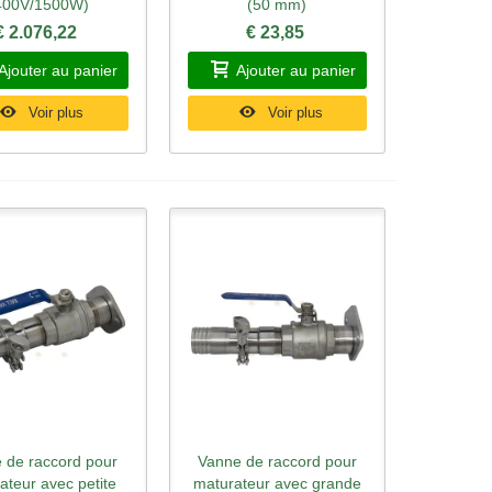
400V/1500W)
(50 mm)
€ 2.076,22
€ 23,85
Ajouter au panier
Ajouter au panier
Voir plus
Voir plus
 de raccord pour
Vanne de raccord pour
rçu rapide
Aperçu rapide
ateur avec petite
maturateur avec grande