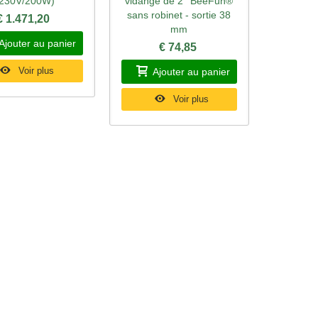
(230V/200W)
vidange de 2'' BeeFun®
sans robinet - sortie 38
€ 1.471,20
mm
Ajouter au panier
€ 74,85
Voir plus
Ajouter au panier
Voir plus