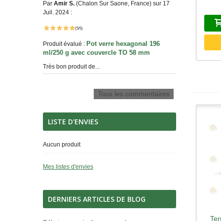
Par
Amir S.
(Chalon Sur Saone, France) sur 17
Juil. 2024 :
(5/5)
Pot verre hexagonal 196
Produit évalué :
ml/250 g avec couvercle TO 58 mm
Très bon produit de...
Tous les commentaires
LISTE D'ENVIES
Aucun produit
Mes listes d'envies
DERNIERS ARTICLES DE BLOG
Ter
A