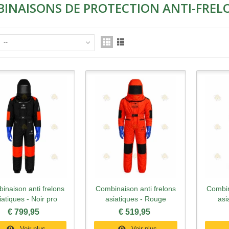
INAISONS DE PROTECTION ANTI-FREL
--
inaison anti frelons
Combinaison anti frelons
Combin
perçu rapide
Aperçu rapide
Ape
iatiques - Noir pro
asiatiques - Rouge
asi
€ 799,95
€ 519,95
Voir plus
Voir plus