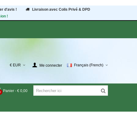
r d'avis !
Livraison avec Colis Privé & DPD
ion !
€ EUR
Français (French)
Me connecter
Panier
-
€ 0,00
0