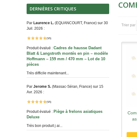
COMB
DERNIÈRES CRITIQUES
Par
Laurence L.
(EQUANCOURT, France) sur 30
Trier par
Juil. 2026 :
(5/5)
Cadres de hausse Dadant
Produit évalué :
Blatt & Langstroth montés en pin – modèle
Hoffmann – 159 mm / 470 mm – Lot de 10
pièces
Très difficile maintenant...
Par
Jerome S.
(Massac-Séran, France) sur 15
Avr. 2026 :
(5/5)
Piège à frelons asiatiques
Produit évalué :
Comb
A
Deluxe
as
Très bon produit j ai...