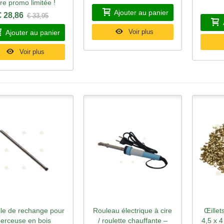
fre promo limitée !
Ajouter au panier
€ 28,86
€ 33,95
Voir plus
Ajouter au panier
Voir plus
lle de rechange pour
Rouleau électrique à cire
Œillet
perçu rapide
Aperçu rapide
Ape
perceuse en bois
/ roulette chauffante –
4,5 x 4