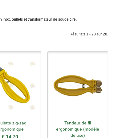
n inox, œillets et transformateur de soude cire.
Résultats 1 - 28 sur 28.
ulette zig-zag
Tendeur de fil
rçu rapide
Aperçu rapide
ergonomique
ergonomique (modèle
deluxe)
€ 14,70