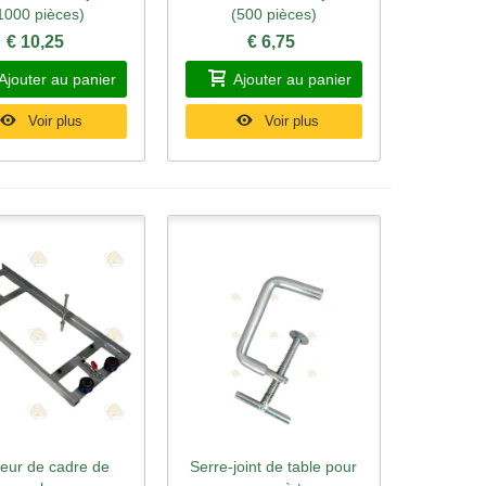
1000 pièces)
(500 pièces)
€ 10,25
€ 6,75
Ajouter au panier
Ajouter au panier
Voir plus
Voir plus
eur de cadre de
Serre-joint de table pour
rçu rapide
Aperçu rapide