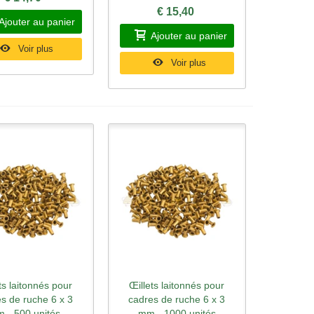
€ 15,40
Ajouter au panier
Ajouter au panier
Voir plus
Voir plus
ts laitonnés pour
Œillets laitonnés pour
rçu rapide
Aperçu rapide
s de ruche 6 x 3
cadres de ruche 6 x 3
 - 500 unités
mm - 1000 unités