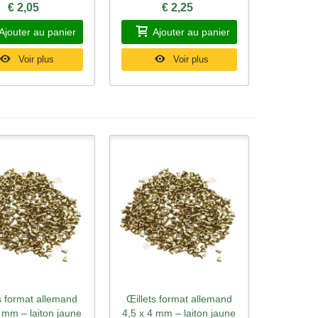
€ 2,05
€ 2,25
Ajouter au panier
Ajouter au panier
Voir plus
Voir plus
s format allemand
Œillets format allemand
rçu rapide
Aperçu rapide
 mm – laiton jaune
4,5 x 4 mm – laiton jaune