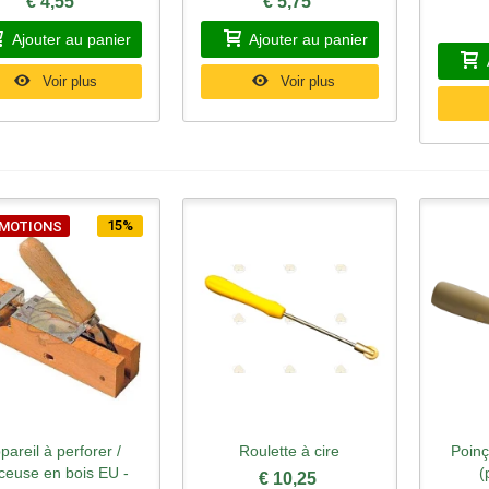
€ 4,55
€ 5,75
Ajouter au panier
Ajouter au panier
Voir plus
Voir plus
15%
MOTIONS
pareil à perforer /
Roulette à cire
Poinç
perçu rapide
Aperçu rapide
Ape
ceuse en bois EU -
(
€ 10,25