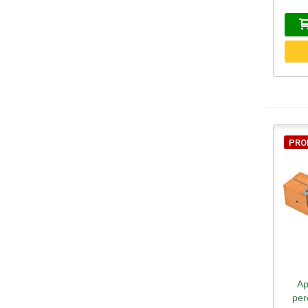
PRO
Ap
A
per