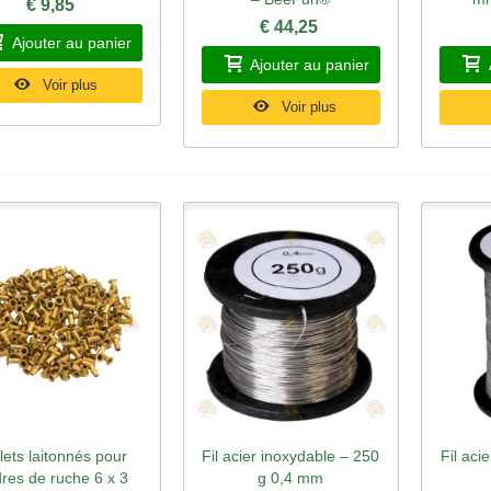
€ 9,85
€ 44,25
Ajouter au panier
Ajouter au panier
Voir plus
Voir plus
lets laitonnés pour
Fil acier inoxydable – 250
Fil aci
perçu rapide
Aperçu rapide
Ape
res de ruche 6 x 3
g 0,4 mm