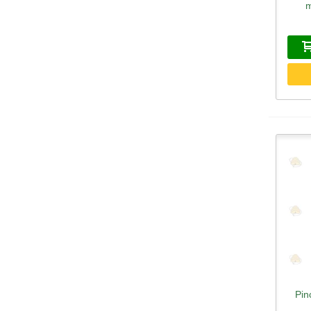
m
Pin
A