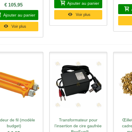
Ajouter au panier
€ 105,95
Voir plus
Ajouter au panier
Voir plus
deur de fil (modèle
Transformateur pour
Œille
perçu rapide
Aperçu rapide
Ape
budget)
l’insertion de cire gaufrée
cadre
– BeeFun®
mm