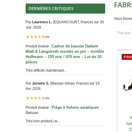
FABR
DERNIÈRES CRITIQUES
Vous trouve
Par
Laurence L.
(EQUANCOURT, France) sur 30
Juil. 2026 :
Trier par
(5/5)
Cadres de hausse Dadant
Produit évalué :
Blatt & Langstroth montés en pin – modèle
Hoffmann – 159 mm / 470 mm – Lot de 10
PRO
pièces
Très difficile maintenant...
Par
Jerome S.
(Massac-Séran, France) sur 15
Avr. 2026 :
(5/5)
Piège à frelons asiatiques
Produit évalué :
Deluxe
K
A
Très bon produit j ai...
fa
'