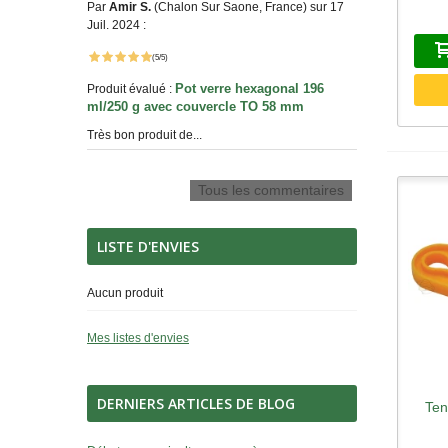
Par
Amir S.
(Chalon Sur Saone, France) sur 17
Juil. 2024 :
(5/5)
Pot verre hexagonal 196
Produit évalué :
ml/250 g avec couvercle TO 58 mm
Très bon produit de...
Tous les commentaires
LISTE D'ENVIES
Aucun produit
Mes listes d'envies
DERNIERS ARTICLES DE BLOG
Ten
A