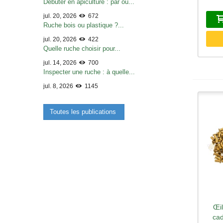
Débuter en apiculture : par où...
jul. 20, 2026
672
Ruche bois ou plastique ?...
jul. 20, 2026
422
Quelle ruche choisir pour...
jul. 14, 2026
700
Inspecter une ruche : à quelle...
jul. 8, 2026
1145
Toutes les publications
Œil
A
cad