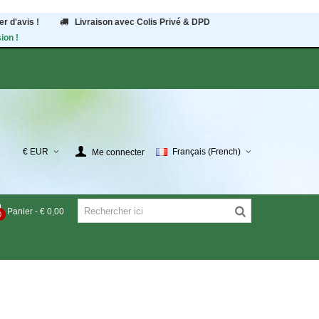
r d'avis !
Livraison avec Colis Privé & DPD
ion !
€ EUR
Français (French)
Me connecter
Panier
-
€ 0,00
0