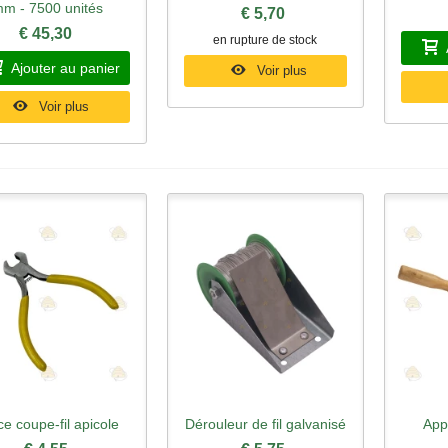
m - 7500 unités
€ 5,70
€ 45,30
en rupture de stock
Ajouter au panier
Voir plus
Voir plus
ce coupe-fil apicole
Dérouleur de fil galvanisé
App
perçu rapide
Aperçu rapide
Ape