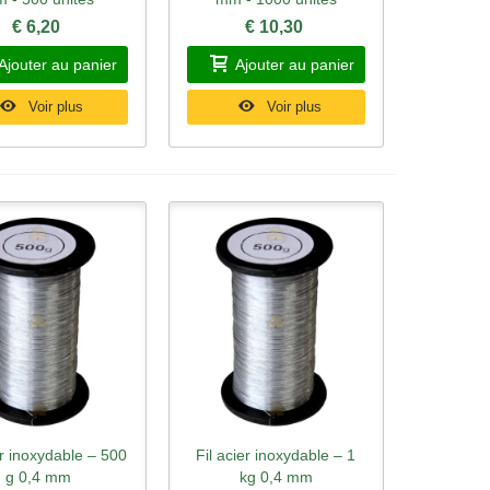
€ 6,20
€ 10,30
Ajouter au panier
Ajouter au panier
Voir plus
Voir plus
er inoxydable – 500
Fil acier inoxydable – 1
rçu rapide
Aperçu rapide
g 0,4 mm
kg 0,4 mm