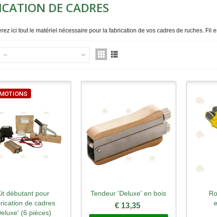
ICATION DE CADRES
rez ici tout le matériel nécessaire pour la fabrication de vos cadres de ruches. Fil e
--
MOTIONS
it débutant pour
Tendeur 'Deluxe' en bois
Ro
perçu rapide
Aperçu rapide
Ape
brication de cadres
€ 13,35
Deluxe' (6 pièces)