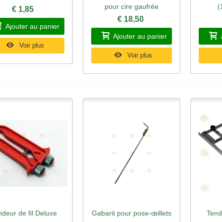
pour cire gaufrée
(
€ 1,85
€ 18,50
Ajouter au panier
Ajouter au panier
Voir plus
Voir plus
deur de fil Deluxe
Gabarit pour pose-œillets
Tend
perçu rapide
Aperçu rapide
Ape