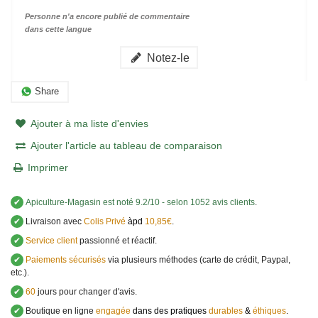
Personne n'a encore publié de commentaire
dans cette langue
Notez-le
Share
Ajouter à ma liste d'envies
Ajouter l'article au tableau de comparaison
Imprimer
✔
Apiculture-Magasin
est noté
9.2
/
10
- selon 1052 avis clients
.
✔
Livraison avec
Colis Privé
àpd
10,85€
.
✔
Service client
passionné et réactif.
✔
Paiements sécurisés
via plusieurs méthodes (carte de crédit, Paypal,
etc.).
✔
60
jours pour changer d'avis.
✔
Boutique en ligne
engagée
dans des pratiques
durables
&
éthiques
.