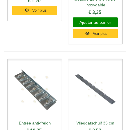
€ 1,20
inoxydable
Voir plus
€ 3,35
Ajouter au panier
Voir plus
Entrée anti-frelon
Vlieggatschuif 35 cm