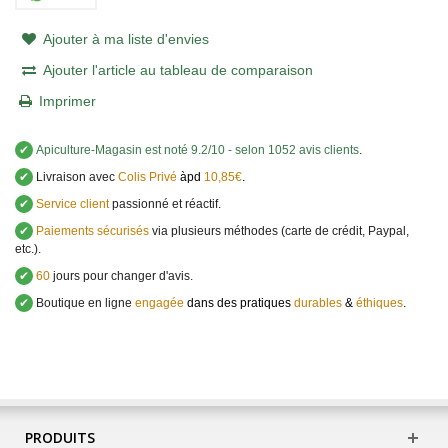
Ajouter à ma liste d'envies
Ajouter l'article au tableau de comparaison
Imprimer
✔
Apiculture-Magasin
est noté
9.2
/
10
- selon 1052 avis clients
.
✔
Livraison avec
Colis Privé
àpd
10,85€
.
✔
Service client
passionné et réactif.
✔
Paiements sécurisés
via plusieurs méthodes (carte de crédit, Paypal,
etc.).
✔
60
jours pour changer d'avis.
✔
Boutique en ligne
engagée
dans des pratiques
durables
&
éthiques
.
PRODUITS