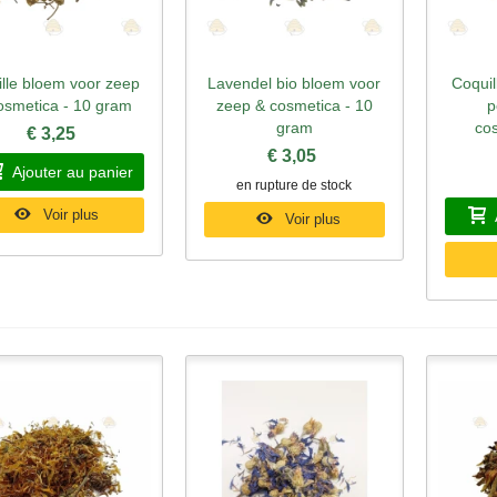
lle bloem voor zeep
Lavendel bio bloem voor
Coquil
perçu rapide
Aperçu rapide
Ape
osmetica - 10 gram
zeep & cosmetica - 10
p
gram
co
€ 3,25
€ 3,05
Ajouter au panier
en rupture de stock
Voir plus
Voir plus