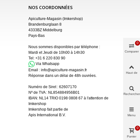
NOS COORDONNÉES
Apiculture-Magasin (Imkershop)
Brandenburglaan 8
4333BZ Middelburg
Pays-Bas
0
Nous sommes disponibles par téléphone :
Comparer
Mardi et Jeudi de 10h00 à 14h30
Tel:
+31 6 220 830 90
Via Whatsapp
Email :
info@apiculture-magasin.fr
Haut de
Réponse dans un délai de 48h ouvrées.
page
Numéro de Siret :
62607170
Nº de TVA : NL854884956B01
Rechercher
IBAN:
NL14 TRIO 0198 0808 67 à l'attention de
Imkershop
Imkershop fait partie de
Apis International B.V.
Menu
0
Panier