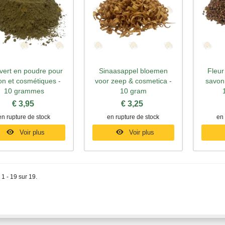
vert en poudre pour
Sinaasappel bloemen
Fleur
perçu rapide
Aperçu rapide
Ape
on et cosmétiques -
voor zeep & cosmetica -
savon
10 grammes
10 gram
€ 3,95
€ 3,25
en rupture de stock
en rupture de stock
en 
Voir plus
Voir plus
 1 - 19 sur 19.