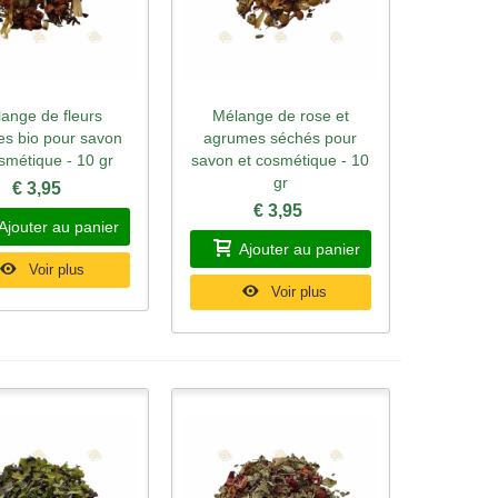
ange de fleurs
Mélange de rose et
rçu rapide
Aperçu rapide
es bio pour savon
agrumes séchés pour
smétique - 10 gr
savon et cosmétique - 10
gr
€ 3,95
€ 3,95
Ajouter au panier
Ajouter au panier
Voir plus
Voir plus