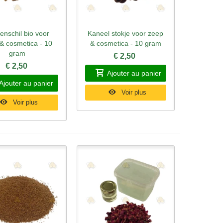
oenschil bio voor
Kaneel stokje voor zeep
rçu rapide
Aperçu rapide
& cosmetica - 10
& cosmetica - 10 gram
gram
€ 2,50
€ 2,50
Ajouter au panier
Ajouter au panier
Voir plus
Voir plus