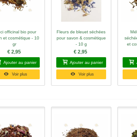
ci officinal bio pour
Fleurs de bleuet séchées
Mél
perçu rapide
Aperçu rapide
Ape
n et cosmétique - 10
pour savon & cosmétique
séché
gr
- 10 g
et co
€ 2,95
€ 2,95
Ajouter au panier
Ajouter au panier
Voir plus
Voir plus