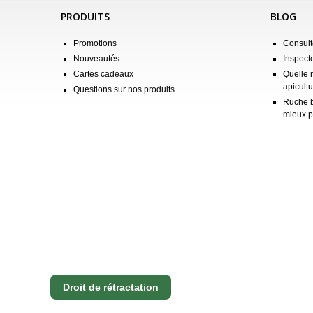
PRODUITS
BLOG
Promotions
Consulte
Nouveautés
Inspect
Cartes cadeaux
Quelle 
apicultu
Questions sur nos produits
Ruche b
mieux p
Droit de rétractation