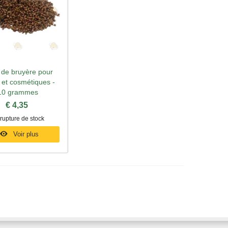
 de bruyère pour
rçu rapide
 et cosmétiques -
10 grammes
€ 4,35
rupture de stock
Voir plus