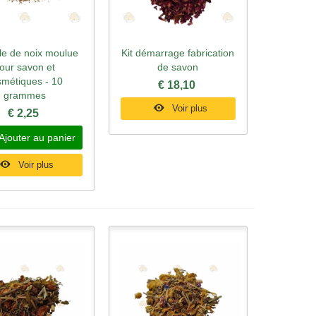
le de noix moulue
Kit démarrage fabrication
rçu rapide
Aperçu rapide
our savon et
de savon
smétiques - 10
€ 18,10
grammes
Voir plus
€ 2,25
Ajouter au panier
Voir plus