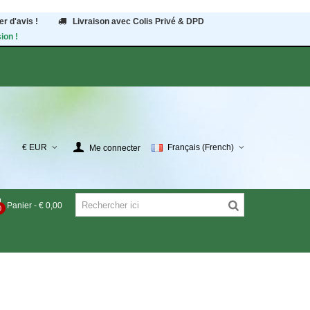
r d'avis !
Livraison avec Colis Privé & DPD
ion !
€ EUR
Français (French)
Me connecter
Panier
-
€ 0,00
0