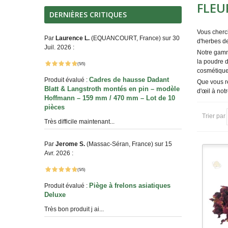
FLEU
DERNIÈRES CRITIQUES
Vous cherch
Par
Laurence L.
(EQUANCOURT, France) sur 30
d'herbes de
Juil. 2026 :
Notre gamme
la poudre d
(5/5)
cosmétique
Cadres de hausse Dadant
Produit évalué :
Que vous re
Blatt & Langstroth montés en pin – modèle
d'œil à not
Hoffmann – 159 mm / 470 mm – Lot de 10
pièces
Trier par
Très difficile maintenant...
Par
Jerome S.
(Massac-Séran, France) sur 15
Avr. 2026 :
(5/5)
Piège à frelons asiatiques
Produit évalué :
Deluxe
Très bon produit j ai...