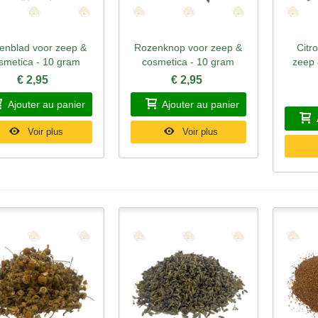
enblad voor zeep &
Rozenknop voor zeep &
Citr
perçu rapide
Aperçu rapide
Ape
smetica - 10 gram
cosmetica - 10 gram
zeep 
€ 2,95
€ 2,95
Ajouter au panier
Ajouter au panier
Voir plus
Voir plus