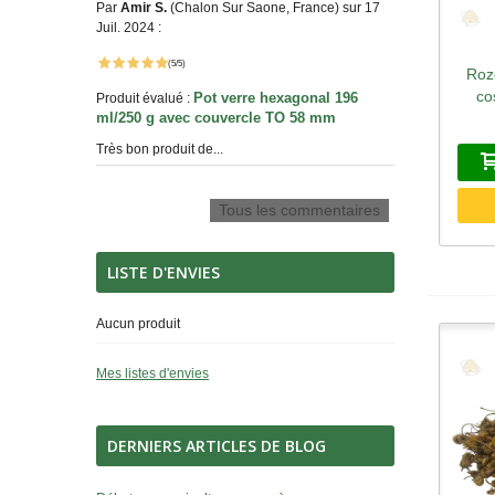
Par
Amir S.
(Chalon Sur Saone, France) sur 17
Juil. 2024 :
(5/5)
Roz
A
co
Pot verre hexagonal 196
Produit évalué :
ml/250 g avec couvercle TO 58 mm
Très bon produit de...
Tous les commentaires
LISTE D'ENVIES
Aucun produit
Mes listes d'envies
DERNIERS ARTICLES DE BLOG