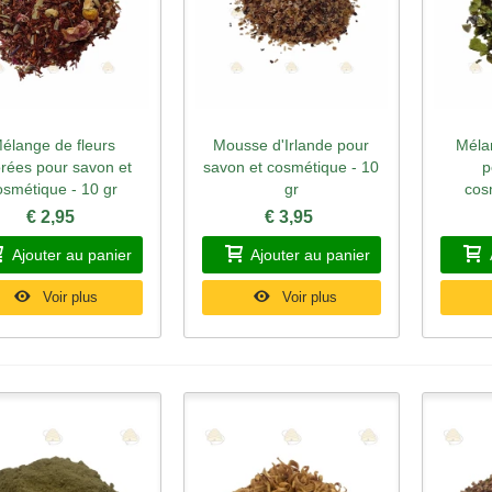
élange de fleurs
Mousse d'Irlande pour
Méla
perçu rapide
Aperçu rapide
Ape
orées pour savon et
savon et cosmétique - 10
p
osmétique - 10 gr
gr
cos
€ 2,95
€ 3,95
Ajouter au panier
Ajouter au panier
Voir plus
Voir plus