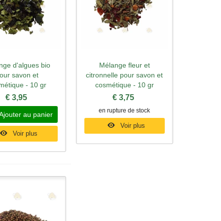
nge d'algues bio
Mélange fleur et
rçu rapide
Aperçu rapide
our savon et
citronnelle pour savon et
métique - 10 gr
cosmétique - 10 gr
€ 3,95
€ 3,75
en rupture de stock
Ajouter au panier
Voir plus
Voir plus