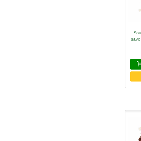
Sou
A
savo