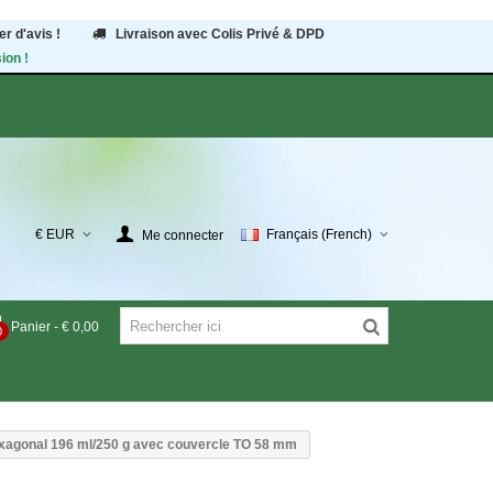
r d'avis !
Livraison avec Colis Privé & DPD
ion !
€ EUR
Français (French)
Me connecter
Panier
-
€ 0,00
0
exagonal 196 ml/250 g avec couvercle TO 58 mm