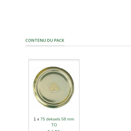
CONTENU DU PACK
1 x
75 deksels 58 mm
Aperçu rapide
TO