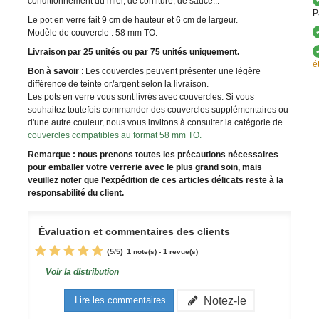
conditionnement du miel, de confiture, de sauce...
P
Le pot en verre fait 9 cm de hauteur et 6 cm de largeur.
Modèle de couvercle : 58 mm TO.
Livraison par 25 unités ou par 75 unités uniquement.
é
Bon à savoir
: Les couvercles peuvent présenter une légère
différence de teinte or/argent selon la livraison.
Les pots en verre vous sont livrés avec couvercles. Si vous
souhaitez toutefois commander des couvercles supplémentaires ou
d'une autre couleur, nous vous invitons à consulter la catégorie de
couvercles compatibles au format 58 mm TO.
Remarque : nous prenons toutes les précautions nécessaires
pour emballer votre verrerie avec le plus grand soin, mais
veuillez noter que l'expédition de ces articles délicats reste à la
responsabilité du client.
Évaluation et commentaires des clients
(
5
/
5
)
1
1
note(s) -
revue(s)
Voir la distribution
Notez-le
Lire les commentaires