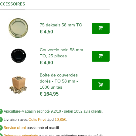
CCESSOIRES
75 deksels 58 mm TO
€ 4,50
Couvercle noir, 58 mm
TO, 25 pièces
€ 4,60
Boîte de couvercles
dorés - TO 58 mm -
1600 unités
€ 164,95
✔
Apiculture-Magasin
est noté
9.2
/
10
- selon 1052 avis clients
.
✔
Livraison avec
Colis Privé
àpd
10,85€
.
✔
Service client
passionné et réactif.