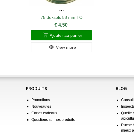
75 deksels 58 mm TO
€ 4,50
Ajouter au panier
View more
PRODUITS
BLOG
Promotions
Consulte
Nouveautés
Inspect
Cartes cadeaux
Quelle 
apicultu
Questions sur nos produits
Ruche b
mieux p