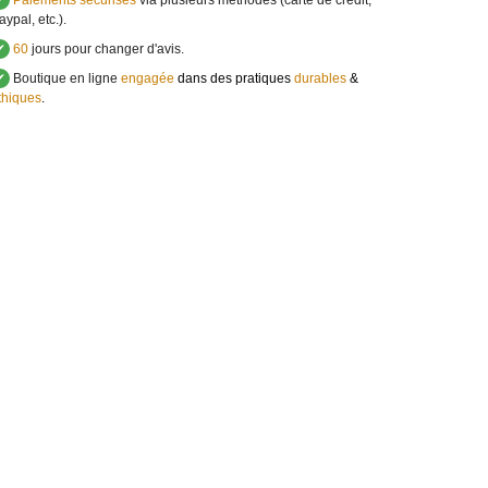
✔
Paiements sécurisés
via plusieurs méthodes (carte de crédit,
aypal, etc.).
✔
60
jours pour changer d'avis.
✔
Boutique en ligne
engagée
dans des pratiques
durables
&
thiques
.