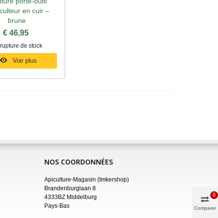
ture porte-outil
rçu rapide
culteur en cuir –
brune
€ 46,95
rupture de stock
Voir plus
NOS COORDONNÉES
Apiculture-Magasin (Imkershop)
Brandenburglaan 8
0
4333BZ Middelburg
Pays-Bas
Comparer