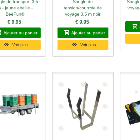
le de transport 3,5
Sangle de
Sangle
perçu rapide
Aperçu rapide
Ape
 - jaune abeille -
tension/courroie de
voyag
BeeFun®
voyage 3,5 m noir
€ 9,95
€ 9,95
Ajouter au panier
Ajouter au panier
Voir plus
Voir plus