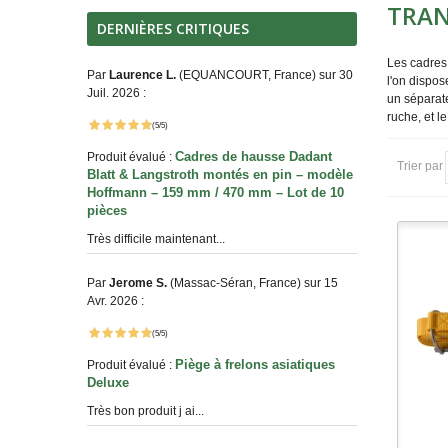
TRA
DERNIÈRES CRITIQUES
Les cadres 
Par
Laurence L.
(EQUANCOURT, France) sur 30
l'on dispos
Juil. 2026 :
un séparate
ruche, et l
(5/5)
Cadres de hausse Dadant
Produit évalué :
Trier par
Blatt & Langstroth montés en pin – modèle
Hoffmann – 159 mm / 470 mm – Lot de 10
pièces
Très difficile maintenant...
Par
Jerome S.
(Massac-Séran, France) sur 15
Avr. 2026 :
(5/5)
Piège à frelons asiatiques
Produit évalué :
Deluxe
Très bon produit j ai...