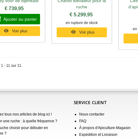
ley voor de bijenkast
Chariot élévateur pour la
Cein
perçu rapide
Aperçu rapide
Ape
ruche
d’api
€ 739,95
€ 5.299,95
Ajouter au panier
en rupture de stock
en 
Voir plus
Voir plus
 1 - 11 sur 11.
SERVICE CLIENT
z tous nos articles de blog ici !
Nous contacter
er une ruche : à quelle fréquence ?
FAQ
ruche choisir pour débuter en
À propos d'Apiculture-Magasin
re ?
Expédition et Livraison