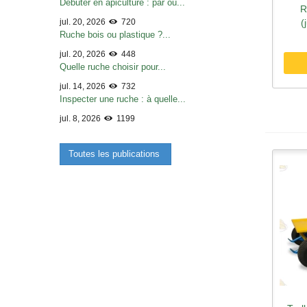
Débuter en apiculture : par où...
R
A
jul. 20, 2026
720
(
Ruche bois ou plastique ?...
jul. 20, 2026
448
Quelle ruche choisir pour...
jul. 14, 2026
732
Inspecter une ruche : à quelle...
jul. 8, 2026
1199
Toutes les publications