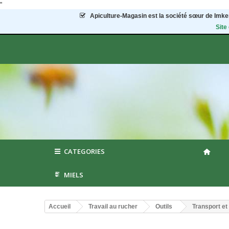
"
Apiculture-Magasin
est la société sœur de Imker
Site
CATEGORIES
MIELS
Accueil
Travail au rucher
Outils
Transport et