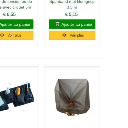
 de tension ou de
Spanband met klemgesp
rçu rapide
Aperçu rapide
e avec cliquet 5m
3,5 m
€ 6,55
€ 5,15
Ajouter au panier
Ajouter au panier
Voir plus
Voir plus