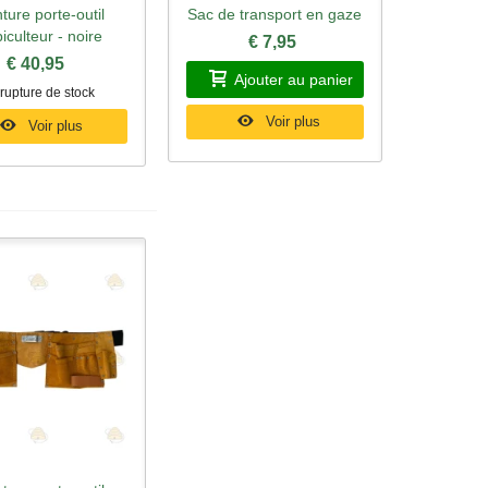
ture porte-outil
Sac de transport en gaze
rçu rapide
Aperçu rapide
iculteur - noire
€ 7,95
€ 40,95
Ajouter au panier
rupture de stock
Voir plus
Voir plus