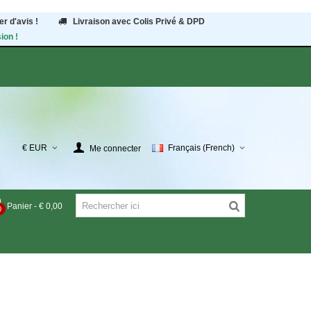
r d'avis !
Livraison avec Colis Privé & DPD
ion !
€ EUR
Français (French)
Me connecter
Panier
-
€ 0,00
0