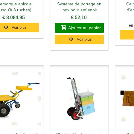
emorque apicole
Système de portage en
Cein
perçu rapide
Aperçu rapide
Ape
jusqu'à 8 ruches)
inox pour enfumoir
d’ap
€ 8.084,95
€ 52,10
en 
Voir plus
Ajouter au panier
Voir plus