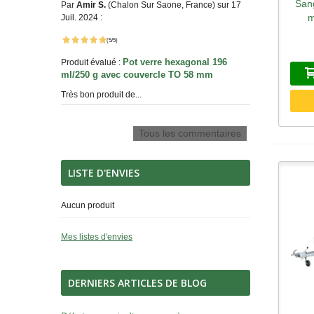
Sang
A
Par
Amir S.
(Chalon Sur Saone, France) sur 17
m
Juil. 2024 :
(5/5)
Pot verre hexagonal 196
Produit évalué :
ml/250 g avec couvercle TO 58 mm
Très bon produit de...
Tous les commentaires
LISTE D'ENVIES
Aucun produit
Mes listes d'envies
DERNIERS ARTICLES DE BLOG