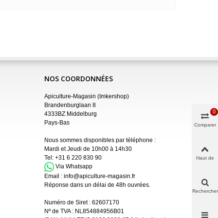
NOS COORDONNÉES
Apiculture-Magasin (Imkershop)
Brandenburglaan 8
0
4333BZ Middelburg
Pays-Bas
Comparer
Nous sommes disponibles par téléphone :
Mardi et Jeudi de 10h00 à 14h30
Tel:
+31 6 220 830 90
Haut de
page
Via Whatsapp
Email :
info@apiculture-magasin.fr
Réponse dans un délai de 48h ouvrées.
Rechercher
Numéro de Siret :
62607170
Nº de TVA : NL854884956B01