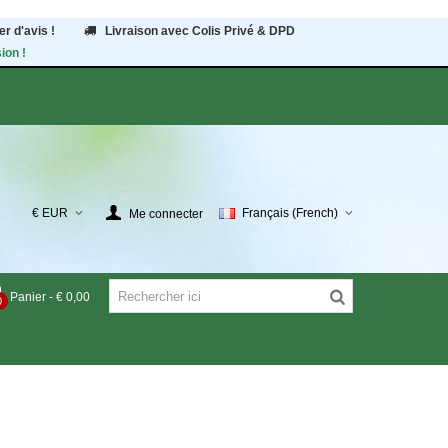
r d'avis !
Livraison avec Colis Privé & DPD
ion !
€ EUR
Français (French)
Me connecter
Panier
-
€ 0,00
0