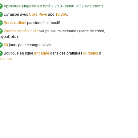
✔
Apiculture-Magasin
est noté
9.2
/
10
- selon 1052 avis clients
.
✔
Livraison avec
Colis Privé
àpd
10,85€
.
✔
Service client
passionné et réactif.
✔
Paiements sécurisés
via plusieurs méthodes (carte de crédit,
aypal, etc.).
✔
60
jours pour changer d'avis.
✔
Boutique en ligne
engagée
dans des pratiques
durables
&
thiques
.