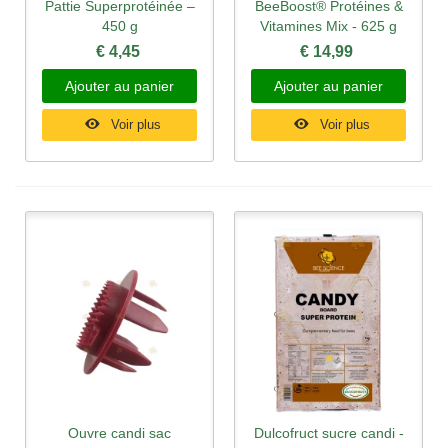
Pattie Superprotéinée –
BeeBoost® Protéines &
450 g
Vitamines Mix - 625 g
€ 4,45
€ 14,99
Ajouter au panier
Ajouter au panier
Voir plus
Voir plus
Ouvre candi sac
Dulcofruct sucre candi -