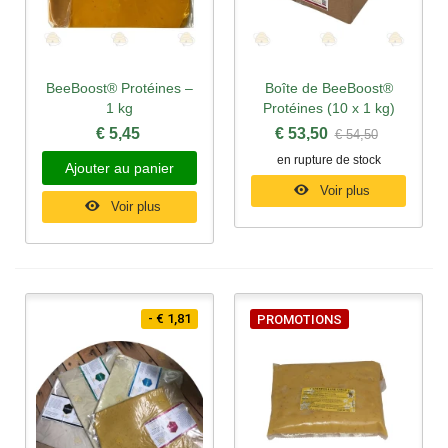
BeeBoost® Protéines –
Boîte de BeeBoost®
1 kg
Protéines (10 x 1 kg)
€ 5,45
€ 53,50
€ 54,50
en rupture de stock
Ajouter au panier
Voir plus
Voir plus
- € 1,81
PROMOTIONS