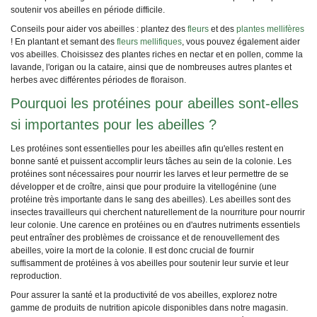
soutenir vos abeilles en période difficile.
Conseils pour aider vos abeilles : plantez des
fleurs
et des
plantes mellifères
! En plantant et semant des
fleurs mellifiques
, vous pouvez également aider
vos abeilles. Choisissez des plantes riches en nectar et en pollen, comme la
lavande, l'origan ou la cataire, ainsi que de nombreuses autres plantes et
herbes avec différentes périodes de floraison.
Pourquoi les protéines pour abeilles sont-elles
si importantes pour les abeilles ?
Les protéines sont essentielles pour les abeilles afin qu'elles restent en
bonne santé et puissent accomplir leurs tâches au sein de la colonie. Les
protéines sont nécessaires pour nourrir les larves et leur permettre de se
développer et de croître, ainsi que pour produire la vitellogénine (une
protéine très importante dans le sang des abeilles). Les abeilles sont des
insectes travailleurs qui cherchent naturellement de la nourriture pour nourrir
leur colonie. Une carence en protéines ou en d'autres nutriments essentiels
peut entraîner des problèmes de croissance et de renouvellement des
abeilles, voire la mort de la colonie. Il est donc crucial de fournir
suffisamment de protéines à vos abeilles pour soutenir leur survie et leur
reproduction.
Pour assurer la santé et la productivité de vos abeilles, explorez notre
gamme de produits de nutrition apicole disponibles dans notre magasin.