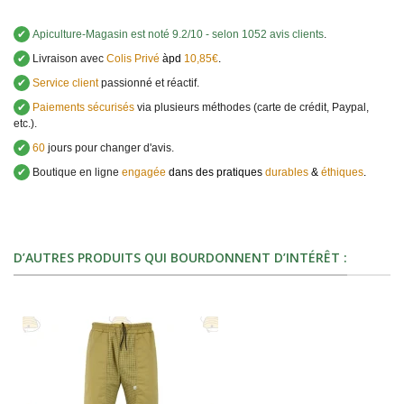
✔
Apiculture-Magasin
est noté
9.2
/
10
- selon 1052 avis clients
.
✔
Livraison avec
Colis Privé
àpd
10,85€
.
✔
Service client
passionné et réactif.
✔
Paiements sécurisés
via plusieurs méthodes (carte de crédit, Paypal,
etc.).
✔
60
jours pour changer d'avis.
✔
Boutique en ligne
engagée
dans des pratiques
durables
&
éthiques
.
D’AUTRES PRODUITS QUI BOURDONNENT D’INTÉRÊT :