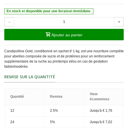
En stock et disponible pour une livraison immédiate.
-
+
Ajouter au panier
Candipolline Gold, conditionné en sachet d' 1 kg, est une nourriture complète
pour abeilles composée de sucre et de protéines pour un renforcement
supplémentaire de la ruche au printemps et/ou en cas de gestation
faible/modérée.
REMISE SUR LA QUANTITÉ
Vous
Quantité
Remise
économisez
12
2.5%
Jusqu'à
€ 1,76
24
5%
Jusqu'à
€ 7,02