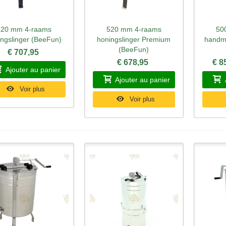
520 mm 4-raams
520 mm 4-raams
50
perçu rapide
Aperçu rapide
Ape
ingslinger (BeeFun)
honingslinger Premium
handma
(BeeFun)
€ 707,95
€ 678,95
€ 8
Ajouter au panier
Ajouter au panier
Voir plus
Voir plus