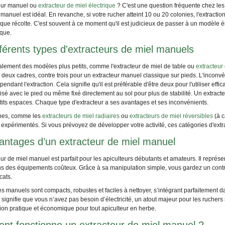
eur manuel ou
extracteur de miel électrique
? C'est une question fréquente chez les 
r manuel est idéal. En revanche, si votre rucher atteint 10 ou 20 colonies, l'extract
que récolte. C'est souvent à ce moment qu'il est judicieux de passer à un modèle él
que.
fférents types d'extracteurs de miel manuels
galement des modèles plus petits, comme l'extracteur de miel de table ou
extracteur 
deux cadres, contre trois pour un extracteur manuel classique sur pieds. L'inconvéni
endant l'extraction. Cela signifie qu'il est préférable d'être deux pour l'utiliser ef
ilisé avec le pied ou même fixé directement au sol pour plus de stabilité. Un extracteur
tits espaces. Chaque type d'extracteur a ses avantages et ses inconvénients.
ypes, comme les
extracteurs de miel radiaires
ou
extracteurs de miel réversibles
(à c
 expérimentés. Si vous prévoyez de développer votre activité, ces catégories d'extr
antages d’un extracteur de miel manuel
ur de miel manuel est parfait pour les apiculteurs débutants et amateurs. Il représe
ns des équipements coûteux. Grâce à sa manipulation simple, vous gardez un contrôle 
cats.
 manuels sont compacts, robustes et faciles à nettoyer, s’intégrant parfaitement da
ignifie que vous n’avez pas besoin d’électricité, un atout majeur pour les ruchers
ion pratique et économique pour tout apiculteur en herbe.
t fonctionne un extracteur de miel manuel ?