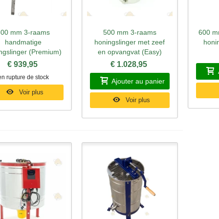
500 mm 3-raams
500 mm 3-raams
600 m
perçu rapide
Aperçu rapide
Ape
handmatige
honingslinger met zeef
honin
ngslinger (Premium)
en opvangvat (Easy)
€ 939,95
€ 1.028,95
en rupture de stock
Ajouter au panier
Voir plus
Voir plus