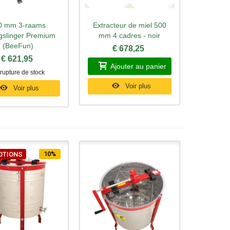
0 mm 3-raams
Extracteur de miel 500
rçu rapide
Aperçu rapide
gslinger Premium
mm 4 cadres - noir
(BeeFun)
€ 678,25
€ 621,95
Ajouter au panier
rupture de stock
Voir plus
Voir plus
10%
OTIONS