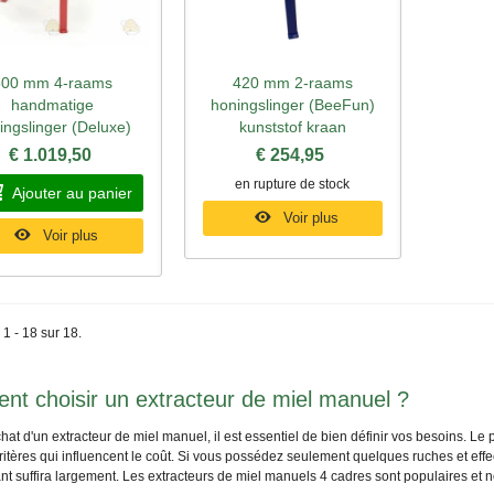
500 mm 4-raams
420 mm 2-raams
perçu rapide
Aperçu rapide
handmatige
honingslinger (BeeFun)
ingslinger (Deluxe)
kunststof kraan
€ 1.019,50
€ 254,95
en rupture de stock
Ajouter au panier
Voir plus
Voir plus
 1 - 18 sur 18.
t choisir un extracteur de miel manuel ?
hat d'un extracteur de miel manuel, il est essentiel de bien définir vos besoins. Le pri
ritères qui influencent le coût. Si vous possédez seulement quelques ruches et eff
ant suffira largement. Les extracteurs de miel manuels 4 cadres sont populaires e