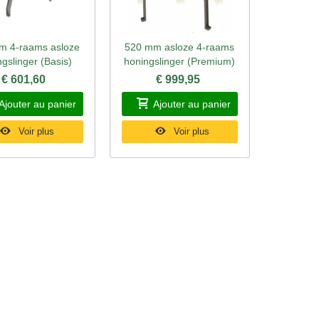
m 4-raams asloze
520 mm asloze 4-raams
rçu rapide
Aperçu rapide
gslinger (Basis)
honingslinger (Premium)
€ 601,60
€ 999,95
Ajouter au panier
Ajouter au panier
Voir plus
Voir plus