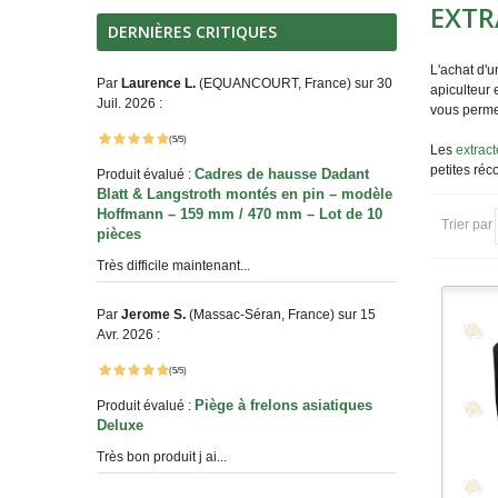
EXTR
DERNIÈRES CRITIQUES
L'achat d'u
Par
Laurence L.
(EQUANCOURT, France) sur 30
apiculteur 
Juil. 2026 :
vous permet
(5/5)
Les
extract
petites réc
Cadres de hausse Dadant
Produit évalué :
Blatt & Langstroth montés en pin – modèle
Hoffmann – 159 mm / 470 mm – Lot de 10
Trier par
pièces
Très difficile maintenant...
Par
Jerome S.
(Massac-Séran, France) sur 15
Avr. 2026 :
(5/5)
Piège à frelons asiatiques
Produit évalué :
Deluxe
Très bon produit j ai...