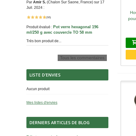
Par
Amir S.
(Chalon Sur Saone, France) sur 17
Juil. 2024 :
Ho
A
(5/5)
pour
Pot verre hexagonal 196
Produit évalué :
ml/250 g avec couvercle TO 58 mm
Très bon produit de...
Tous les commentaires
LISTE D'ENVIES
Aucun produit
Mes listes d'envies
DERNIERS ARTICLES DE BLOG