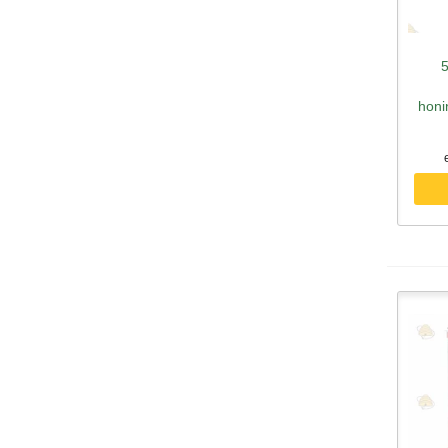
A
honi