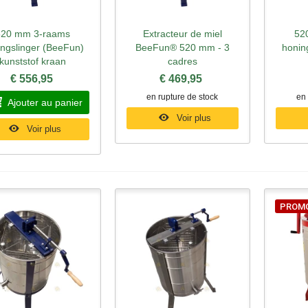
520 mm 3-raams
Extracteur de miel
52
perçu rapide
Aperçu rapide
Ape
ingslinger (BeeFun)
BeeFun® 520 mm - 3
honin
kunststof kraan
cadres
€ 556,95
€ 469,95
en rupture de stock
en 
Ajouter au panier
Voir plus
Voir plus
PROM