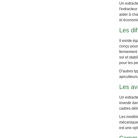
Un extract
l'extracteu
aider à cha
et économi
Les di
Il existe é
conçu pour 
fermement p
sol et stab
pour les pe
D'autres t
apiculteurs
Les av
Un extracte
investir da
cadres déli
Les modèles
mécanique s
est une opt
Commen