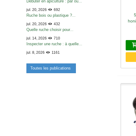
Débuter en apiculture : par où...
jul. 20, 2026
692
A
Ruche bois ou plastique ?...
hon
jul. 20, 2026
432
Quelle ruche choisir pour...
jul. 14, 2026
710
Inspecter une ruche : à quelle...
jul. 8, 2026
1161
Toutes les publications