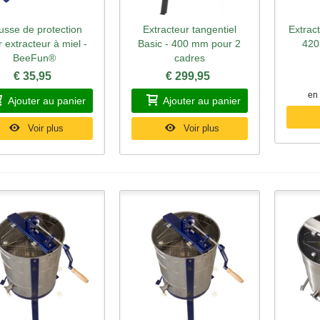
usse de protection
Extracteur tangentiel
Extrac
perçu rapide
Aperçu rapide
Ape
 extracteur à miel -
Basic - 400 mm pour 2
420
BeeFun®
cadres
€ 35,95
€ 299,95
en 
Ajouter au panier
Ajouter au panier
Voir plus
Voir plus