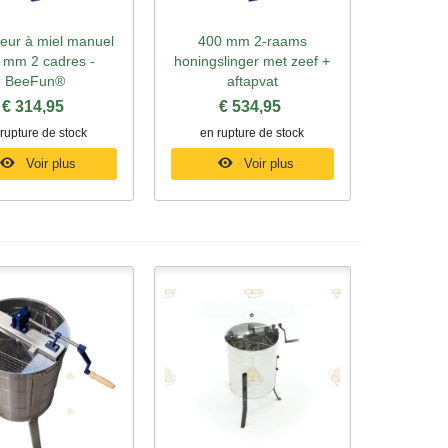
teur à miel manuel
400 mm 2-raams
rçu rapide
Aperçu rapide
 mm 2 cadres -
honingslinger met zeef +
BeeFun®
aftapvat
€ 314,95
€ 534,95
rupture de stock
en rupture de stock
Voir plus
Voir plus