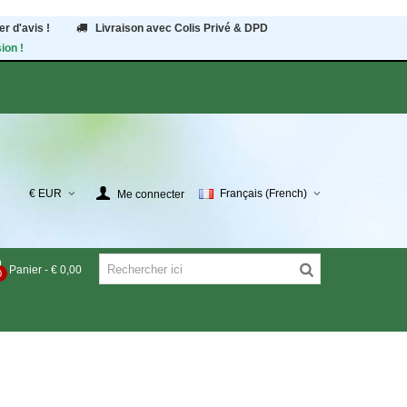
r d'avis !
Livraison avec Colis Privé & DPD
ion !
€ EUR
Français (French)
Me connecter
Panier
-
€ 0,00
0