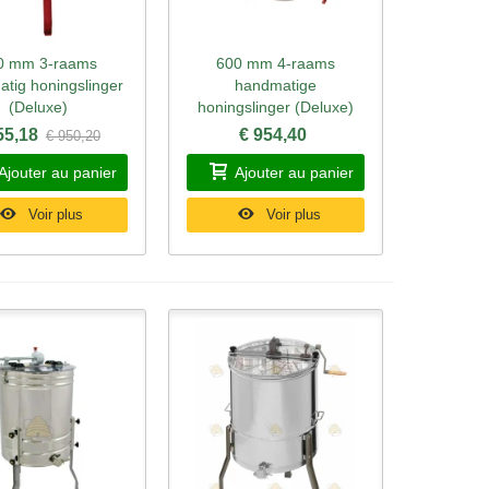
0 mm 3-raams
600 mm 4-raams
rçu rapide
Aperçu rapide
tig honingslinger
handmatige
(Deluxe)
honingslinger (Deluxe)
55,18
€ 954,40
€ 950,20
Ajouter au panier
Ajouter au panier
Voir plus
Voir plus