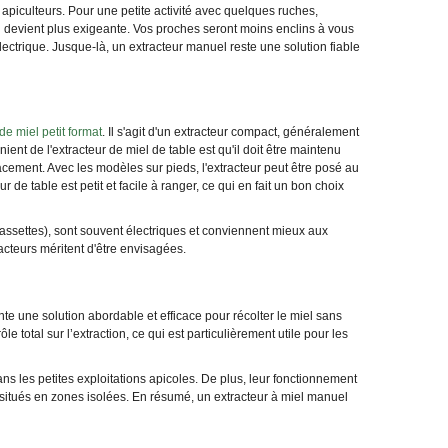
apiculteurs. Pour une petite activité avec quelques ruches,
ion devient plus exigeante. Vos proches seront moins enclins à vous
ectrique. Jusque-là, un extracteur manuel reste une solution fiable
de miel petit format
. Il s'agit d'un extracteur compact, généralement
ent de l'extracteur de miel de table est qu'il doit être maintenu
ficacement. Avec les modèles sur pieds, l'extracteur peut être posé au
 de table est petit et facile à ranger, ce qui en fait un bon choix
assettes), sont souvent électriques et conviennent mieux aux
acteurs méritent d'être envisagées.
nte une solution abordable et efficace pour récolter le miel sans
total sur l’extraction, ce qui est particulièrement utile pour les
ns les petites exploitations apicoles. De plus, leur fonctionnement
 situés en zones isolées. En résumé, un extracteur à miel manuel