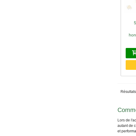
A
hon
Résultats
Commen
Lors de l'ac
autant de c
et perform