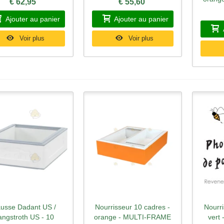
€ 62,95
€ 55,60
Ajouter au panier
Ajouter au panier
Voir plus
Voir plus
usse Dadant US /
Nourrisseur 10 cadres -
Nourri
perçu rapide
Aperçu rapide
Ape
angstroth US - 10
orange - MULTI-FRAME
vert