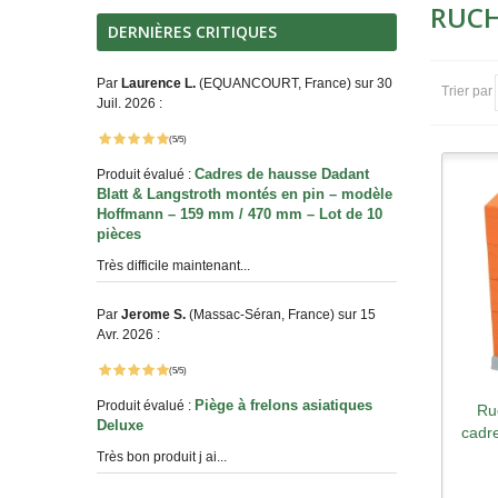
RUCH
DERNIÈRES CRITIQUES
Par
Laurence L.
(EQUANCOURT, France) sur 30
Trier par
Juil. 2026 :
(5/5)
Cadres de hausse Dadant
Produit évalué :
Blatt & Langstroth montés en pin – modèle
Hoffmann – 159 mm / 470 mm – Lot de 10
pièces
Très difficile maintenant...
Par
Jerome S.
(Massac-Séran, France) sur 15
Avr. 2026 :
(5/5)
Piège à frelons asiatiques
Produit évalué :
Ru
A
Deluxe
cadr
Très bon produit j ai...