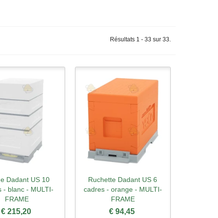
Résultats 1 - 33 sur 33.
e Dadant US 10
Ruchette Dadant US 6
rçu rapide
Aperçu rapide
 - blanc - MULTI-
cadres - orange - MULTI-
FRAME
FRAME
€ 215,20
€ 94,45