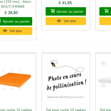
es (159 mm) - blanc
€ 41,95
- MULTI-FRAME
Ajouter au panier
€ 38,80
Voir plus
Ajouter au panier
Voir plus
pour ruche 10 cadres
Toit pour ruche 10 cadres
Toit po
perçu rapide
Aperçu rapide
Ape