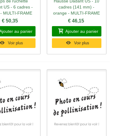
ps de ruchette
Hausse Dadant US - 10
rçu rapide
Aperçu rapide
t US - 6 cadres -
cadres (141 mm) -
c - MULTI-FRAME
orange - MULTI-FRAME
€ 50,35
€ 46,15
Ajouter au panier
Ajouter au panier
Voir plus
Voir plus