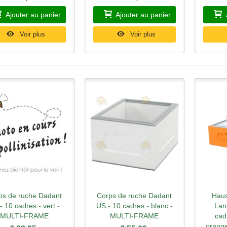
Ajouter au panier
Ajouter au panier
Voir plus
Voir plus
ps de ruche Dadant
Corps de ruche Dadant
Haus
perçu rapide
Aperçu rapide
Ape
- 10 cadres - vert -
US - 10 cadres - blanc -
Lan
MULTI-FRAME
MULTI-FRAME
cad
orang