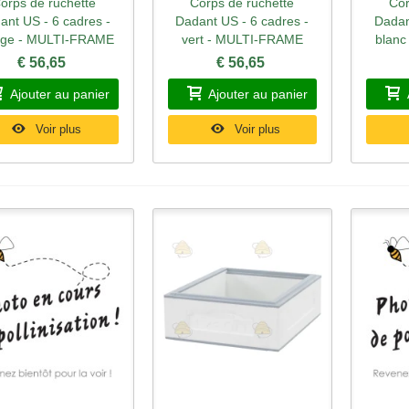
orps de ruchette
Corps de ruchette
Cor
perçu rapide
Aperçu rapide
Ape
ant US - 6 cadres -
Dadant US - 6 cadres -
Dadan
nge - MULTI-FRAME
vert - MULTI-FRAME
blan
€ 56,65
€ 56,65
Ajouter au panier
Ajouter au panier
Voir plus
Voir plus