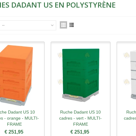
ES DADANT US EN POLYSTYRÈNE
--
che Dadant US 10
Ruche Dadant US 10
Ruch
perçu rapide
Aperçu rapide
Ape
es - orange - MULTI-
cadres - vert - MULTI-
cadres
FRAME
FRAME
€ 251,95
€ 251,95