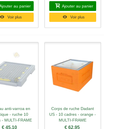
Ajouter au panier
Ajouter au panier
Voir plus
Voir plus
au anti-varroa en
Corps de ruche Dadant
rçu rapide
Aperçu rapide
tique - ruche 10
US - 10 cadres - orange -
s - MULTI-FRAME
MULTI-FRAME
€ 45,10
€ 62,95