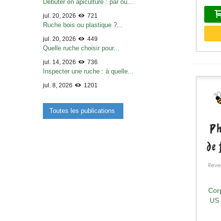
Débuter en apiculture : par où...
jul. 20, 2026
721
Ruche bois ou plastique ?...
jul. 20, 2026
449
Quelle ruche choisir pour...
jul. 14, 2026
736
Inspecter une ruche : à quelle...
jul. 8, 2026
1201
Toutes les publications
Cor
A
US 