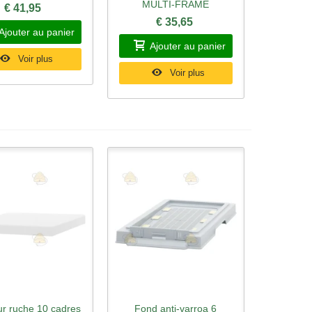
MULTI-FRAME
€ 41,95
€ 35,65
Ajouter au panier
Ajouter au panier
Voir plus
Voir plus
ur ruche 10 cadres
Fond anti-varroa 6
rçu rapide
Aperçu rapide