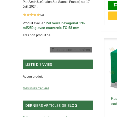
Par
Amir S.
(Chalon Sur Saone, France) sur 17
Juil. 2024 :
(5/5)
Pot verre hexagonal 196
Produit évalué :
ml/250 g avec couvercle TO 58 mm
Très bon produit de...
Tous les commentaires
LISTE D'ENVIES
Aucun produit
Mes listes d'envies
Ruc
A
cad
DERNIERS ARTICLES DE BLOG