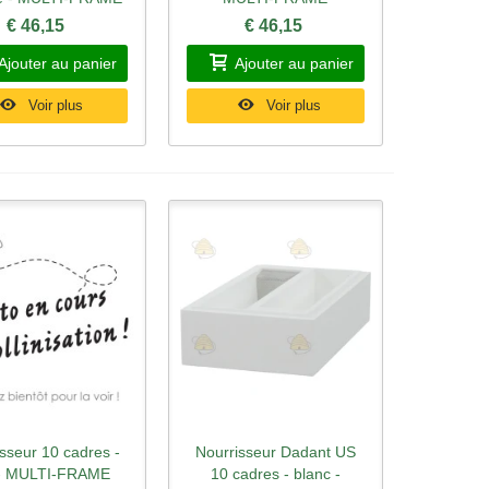
€ 46,15
€ 46,15
Ajouter au panier
Ajouter au panier
Voir plus
Voir plus
sseur 10 cadres -
Nourrisseur Dadant US
rçu rapide
Aperçu rapide
 - MULTI-FRAME
10 cadres - blanc -