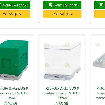
Ajouter au panier
Ajouter au panier
Voir plus
Voir plus
hette Dadant US 6
Ruchette Dadant US 6
Plate
perçu rapide
Aperçu rapide
Ape
res - vert - MULTI-
cadres - blanc - MULTI-
plas
FRAME
FRAME
cadre
€ 94,45
€ 83,95