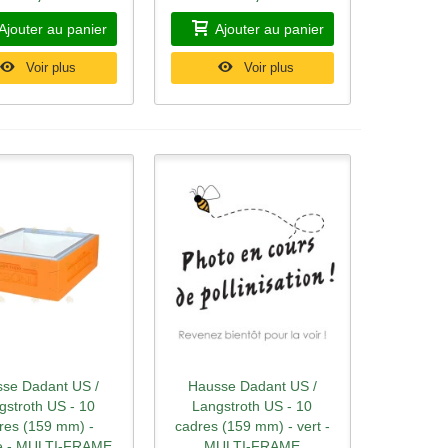
Ajouter au panier
Ajouter au panier
Voir plus
Voir plus
se Dadant US /
Hausse Dadant US /
rçu rapide
Aperçu rapide
gstroth US - 10
Langstroth US - 10
res (159 mm) -
cadres (159 mm) - vert -
e - MULTI-FRAME
MULTI-FRAME