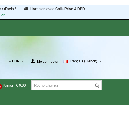
r d'avis !
Livraison avec Colis Privé & DPD
ion !
€ EUR
Français (French)
Me connecter
Panier
-
€ 0,00
0