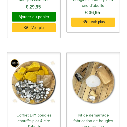
cire d'abeille
€ 29,95
€ 36,95
Ajouter au panier
Voir plus
Voir plus
Coffret DIY bougies
Kit de démarrage
chauffe-plat & cire
fabrication de bougies
d'abeille
en paraffine