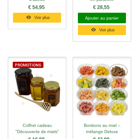
€ 54,95
€ 28,55
Voir plus
Ajouter au panier
Voir plus
PROMOTIONS
Coffret cadeau
Bonbons au miel –
"Découverte de miels"
mélange Deluxe