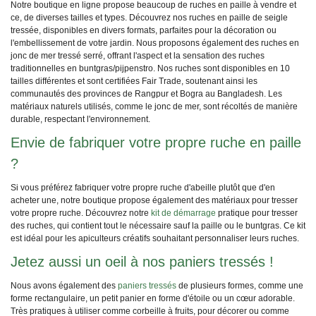
Notre boutique en ligne propose beaucoup de ruches en paille à vendre et
ce, de diverses tailles et types. Découvrez nos ruches en paille de seigle
tressée, disponibles en divers formats, parfaites pour la décoration ou
l'embellissement de votre jardin. Nous proposons également des ruches en
jonc de mer tressé serré, offrant l'aspect et la sensation des ruches
traditionnelles en buntgras/pijpenstro. Nos ruches sont disponibles en 10
tailles différentes et sont certifiées Fair Trade, soutenant ainsi les
communautés des provinces de Rangpur et Bogra au Bangladesh. Les
matériaux naturels utilisés, comme le jonc de mer, sont récoltés de manière
durable, respectant l'environnement.
Envie de fabriquer votre propre ruche en paille
?
Si vous préférez fabriquer votre propre ruche d'abeille plutôt que d'en
acheter une, notre boutique propose également des matériaux pour tresser
votre propre ruche. Découvrez notre
kit de démarrage
pratique pour tresser
des ruches, qui contient tout le nécessaire sauf la paille ou le buntgras. Ce kit
est idéal pour les apiculteurs créatifs souhaitant personnaliser leurs ruches.
Jetez aussi un oeil à nos paniers tressés !
Nous avons également des
paniers tressés
de plusieurs formes, comme une
forme rectangulaire, un petit panier en forme d'étoile ou un cœur adorable.
Très pratiques à utiliser comme corbeille à fruits, pour décorer ou comme