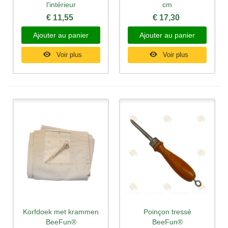
l'intérieur
cm
€ 11,55
€ 17,30
Ajouter au panier
Ajouter au panier
Voir plus
Voir plus
Korfdoek met krammen
Poinçon tressé
BeeFun®
BeeFun®