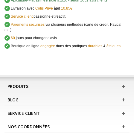
✔
Apiculture-Magasin
est noté
9.2
/
10
- selon 1052 avis clients
.
✔
Livraison avec
Colis Privé
àpd
10,85€
.
✔
Service client
passionné et réactif.
✔
Paiements sécurisés
via plusieurs méthodes (carte de crédit, Paypal,
etc.).
✔
60
jours pour changer d'avis.
✔
Boutique en ligne
engagée
dans des pratiques
durables
&
éthiques
.
PRODUITS
BLOG
SERVICE CLIENT
NOS COORDONNÉES