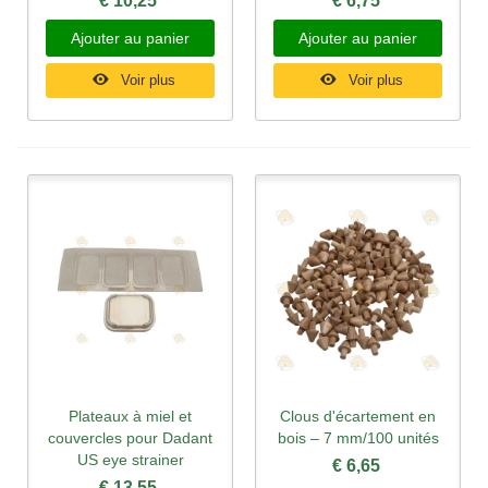
€ 10,25
€ 6,75
Ajouter au panier
Ajouter au panier
Voir plus
Voir plus
Plateaux à miel et
Clous d'écartement en
couvercles pour Dadant
bois – 7 mm/100 unités
US eye strainer
€ 6,65
€ 13,55