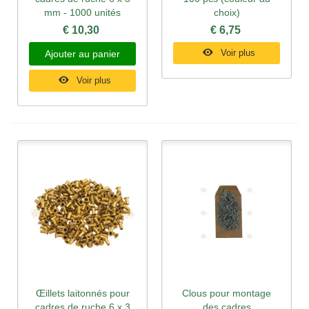
mm - 1000 unités
choix)
€ 10,30
€ 6,75
Voir plus
Ajouter au panier
Voir plus
Œillets laitonnés pour
Clous pour montage
cadres de ruche 6 x 3
des cadres