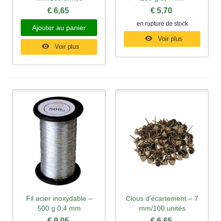
€ 6,65
€ 5,70
en rupture de stock
Ajouter au panier
Voir plus
Voir plus
Fil acier inoxydable –
Clous d'écartement – 7
500 g 0,4 mm
mm/100 unités
€ 9,05
€ 6,65