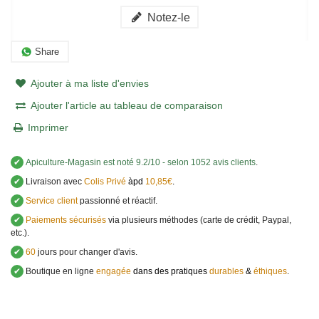
Notez-le
Share
Ajouter à ma liste d'envies
Ajouter l'article au tableau de comparaison
Imprimer
✔
Apiculture-Magasin
est noté
9.2
/
10
- selon 1052 avis clients
.
✔
Livraison avec
Colis Privé
àpd
10,85€
.
✔
Service client
passionné et réactif.
✔
Paiements sécurisés
via plusieurs méthodes (carte de crédit, Paypal,
etc.).
✔
60
jours pour changer d'avis.
✔
Boutique en ligne
engagée
dans des pratiques
durables
&
éthiques
.