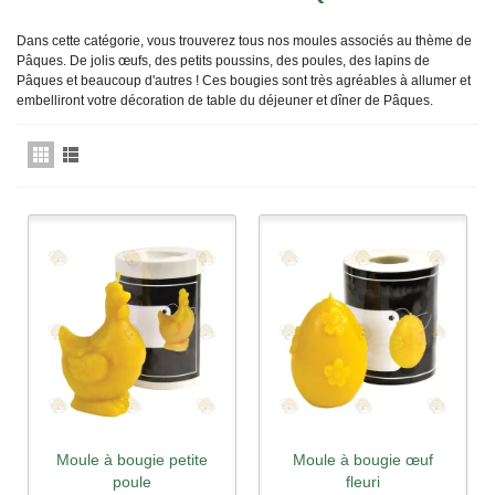
Dans
cette
catégorie,
vous
trouverez
tou
s
nos
moules
associés au
thème
de
Pâques
.
De
jolis
œufs
, des
petits
poussins
, des poules, des
l
apins
de
Pâques
et
b
eaucoup
d'autres
! Ces
bougies
sont
très
agréables
à
all
umer
et
emb
e
lliro
n
t
votre
dé
cora
tion
de
table
du
déje
uner e
t
dî
ner
d
e
Pâques
.
Moule à bougie petite
Moule à bougie œuf
poule
fleuri