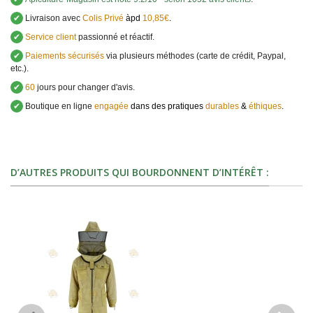
✔
Livraison avec
Colis Privé
àpd
10,85€
.
✔
Service client
passionné et réactif.
✔
Paiements sécurisés
via plusieurs méthodes (carte de crédit, Paypal,
etc.).
✔
60
jours pour changer d'avis.
✔
Boutique en ligne
engagée
dans des pratiques
durables
&
éthiques
.
D’AUTRES PRODUITS QUI BOURDONNENT D’INTÉRÊT :