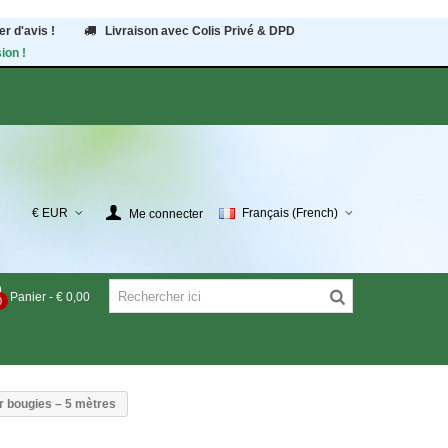
r d'avis !
Livraison avec Colis Privé & DPD
ion !
€ EUR
Français (French)
Me connecter
Panier
-
€ 0,00
0
r bougies – 5 mètres