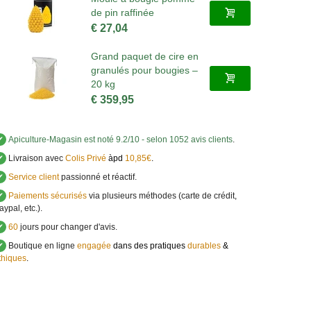
de pin raffinée
€ 27,04
Grand paquet de cire en
granulés pour bougies –
20 kg
€ 359,95
✔
Apiculture-Magasin
est noté
9.2
/
10
- selon 1052 avis clients
.
✔
Livraison avec
Colis Privé
àpd
10,85€
.
✔
Service client
passionné et réactif.
✔
Paiements sécurisés
via plusieurs méthodes (carte de crédit,
aypal, etc.).
✔
60
jours pour changer d'avis.
✔
Boutique en ligne
engagée
dans des pratiques
durables
&
thiques
.