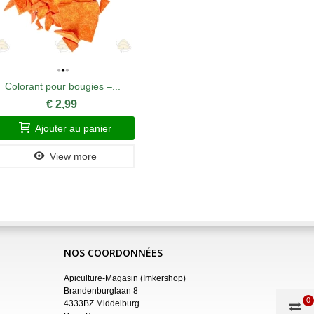
Colorant pour bougies –...
Moule à 
€ 2,99
Ajouter au panier
A
View more
NOS COORDONNÉES
Apiculture-Magasin (Imkershop)
Brandenburglaan 8
0
4333BZ Middelburg