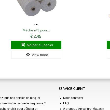
Mèche nº3 pour...
€ 2,45
Ajouter au panier
View more
SERVICE CLIENT
z tous nos articles de blog ici !
Nous contacter
er une ruche : à quelle fréquence ?
FAQ
ruche choisir pour débuter en
À propos d'Apiculture-Magasin