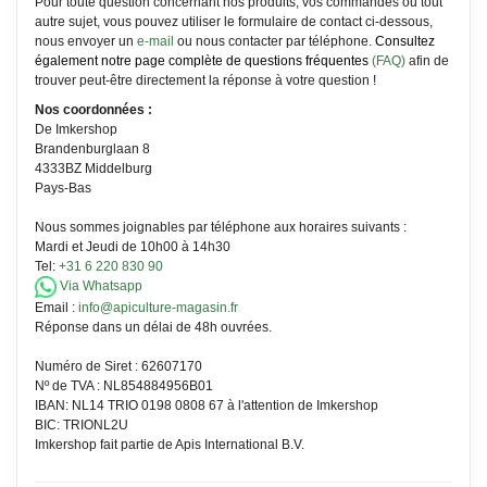
Pour toute question concernant nos produits, vos commandes ou tout
autre sujet, vous pouvez utiliser le formulaire de contact ci-dessous,
nous envoyer un
e-mail
ou nous contacter par téléphone.
Consultez
également notre page complète de questions fréquentes
(FAQ)
afin de
trouver peut-être directement la réponse à votre question !
Nos coordonnées :
De Imkershop
Brandenburglaan 8
4333BZ Middelburg
Pays-Bas
Nous sommes joignables par téléphone aux horaires suivants :
Mardi et Jeudi de 10h00 à 14h30
Tel:
+31 6 220 830 90
Via Whatsapp
Email :
info@apiculture-magasin.fr
Réponse dans un délai de 48h ouvrées.
Numéro de Siret : 62607170
Nº de TVA : NL854884956B01
IBAN: NL14 TRIO 0198 0808 67 à l'attention de Imkershop
BIC: TRIONL2U
Imkershop fait partie de Apis International B.V.