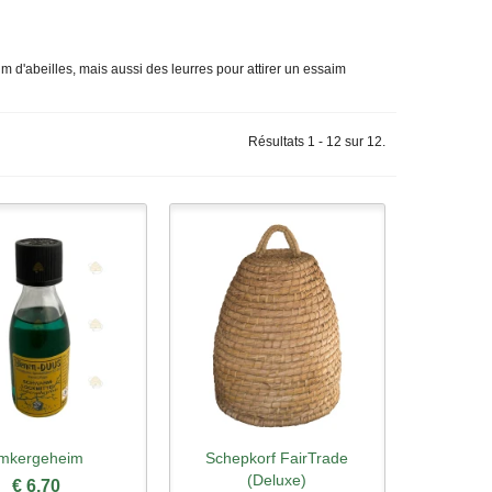
m d'abeilles, mais aussi des leurres pour attirer un essaim
Résultats 1 - 12 sur 12.
Imkergeheim
Schepkorf FairTrade
rçu rapide
Aperçu rapide
(Deluxe)
€ 6,70