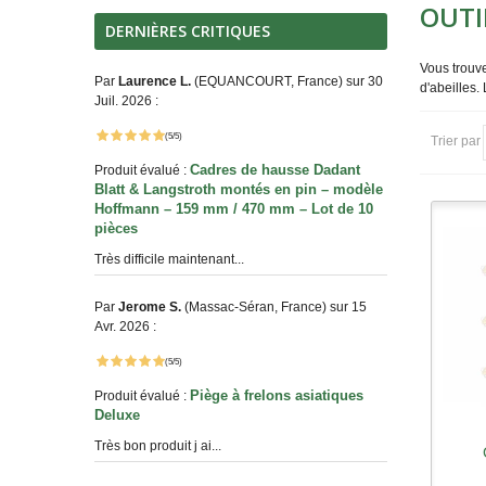
OUTI
DERNIÈRES CRITIQUES
Vous trouve
Par
Laurence L.
(EQUANCOURT, France) sur 30
d'abeilles.
Juil. 2026 :
(5/5)
Trier par
Cadres de hausse Dadant
Produit évalué :
Blatt & Langstroth montés en pin – modèle
Hoffmann – 159 mm / 470 mm – Lot de 10
pièces
Très difficile maintenant...
Par
Jerome S.
(Massac-Séran, France) sur 15
Avr. 2026 :
(5/5)
Piège à frelons asiatiques
Produit évalué :
Deluxe
Très bon produit j ai...
A