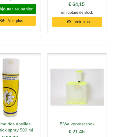
€ 64,15
Ajouter au panier
en rupture de stock
Voir plus
Voir plus
me des abeilles
BiWa vervoersbox
rçu rapide
Aperçu rapide
lok spray 500 ml
€ 21,45