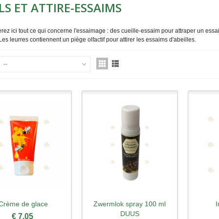
LS ET ATTIRE-ESSAIMS
rez ici tout ce qui concerne l'essaimage : des cueille-essaim pour attraper un essai
 Les leurres contiennent un piège olfactif pour attirer les essaims d'abeilles.
--
Crème de glace
Zwermlok spray 100 ml
perçu rapide
Aperçu rapide
Ape
DUUS
€ 7,05