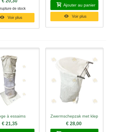
€ 20,30
Ajouter au panier
rupture de stock
Voir plus
Voir plus
ège à essaims
Zwermschepzak met klep
rçu rapide
Aperçu rapide
€ 21,35
€ 28,00