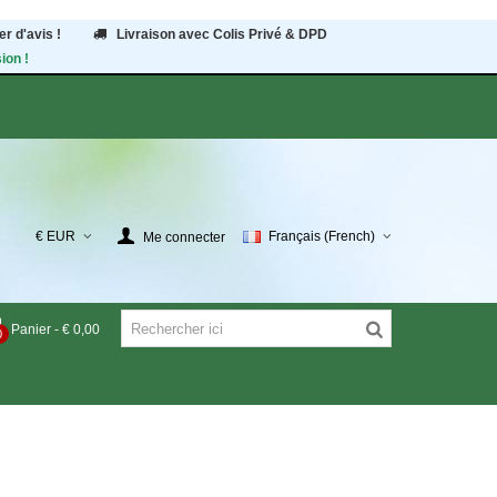
r d'avis !
Livraison avec Colis Privé & DPD
ion !
€ EUR
Français (French)
Me connecter
Panier
-
€ 0,00
0