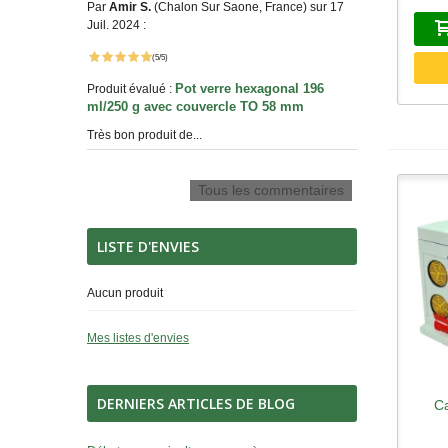
Par
Amir S.
(Chalon Sur Saone, France) sur 17
Juil. 2024 :
(5/5)
Pot verre hexagonal 196
Produit évalué :
ml/250 g avec couvercle TO 58 mm
Très bon produit de...
Tous les commentaires
LISTE D'ENVIES
Aucun produit
Mes listes d'envies
DERNIERS ARTICLES DE BLOG
Ca
A