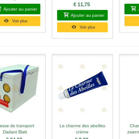
€ 11,75
Ajouter au panier
Ajouter au panier
Voir plus
Voir plus
isse de transport
Le charme des abeilles
Char
perçu rapide
Aperçu rapide
Ape
Dadant Blatt
crème
zwerm