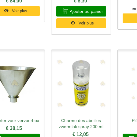
€ 84,00
€ 8,30
en 
Voir plus
Ajouter au panier
Voir plus
hter voor vervoerbox
Charme des abeilles
Pi
perçu rapide
Aperçu rapide
Ape
zwermlok spray 200 ml
€ 38,15
€ 12,05