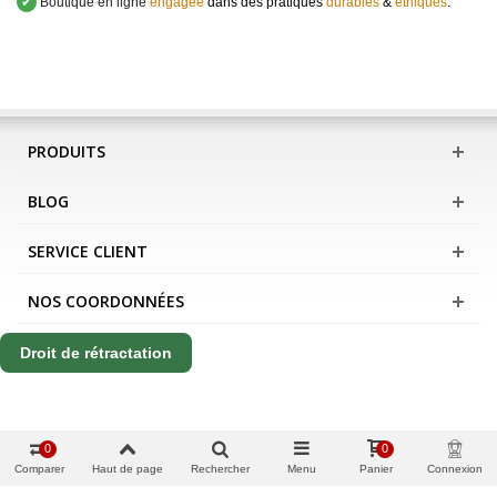
✔
Boutique en ligne
engagée
dans des pratiques
durables
&
éthiques
.
PRODUITS
BLOG
SERVICE CLIENT
NOS COORDONNÉES
Droit de rétractation
0
0
Comparer
Haut de page
Rechercher
Menu
Panier
Connexion