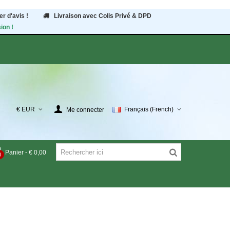
r d'avis !
Livraison avec Colis Privé & DPD
ion !
€ EUR
Français (French)
Me connecter
Panier
-
€ 0,00
0