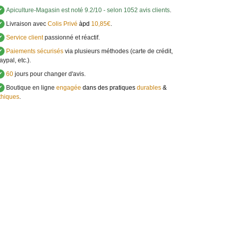
✔
Apiculture-Magasin
est noté
9.2
/
10
- selon 1052 avis clients
.
✔
Livraison avec
Colis Privé
àpd
10,85€
.
✔
Service client
passionné et réactif.
✔
Paiements sécurisés
via plusieurs méthodes (carte de crédit,
aypal, etc.).
✔
60
jours pour changer d'avis.
✔
Boutique en ligne
engagée
dans des pratiques
durables
&
thiques
.