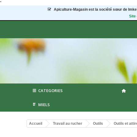
"
Apiculture-Magasin
est la société sœur de Imker
Site
CATEGORIES
MIELS
Accueil
Travail au rucher
Outils
Outils et att