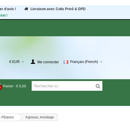
r d'avis !
Livraison avec Colis Privé & DPD
ion !
€ EUR
Français (French)
Me connecter
Panier
-
€ 0,00
0
s Pâques
Agneau, moulage