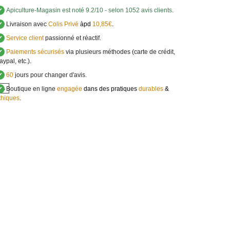
✔
Apiculture-Magasin
est noté
9.2
/
10
- selon 1052 avis clients
.
✔
Livraison avec
Colis Privé
àpd
10,85€
.
✔
Service client
passionné et réactif.
✔
Paiements sécurisés
via plusieurs méthodes (carte de crédit,
aypal, etc.).
✔
60
jours pour changer d'avis.
s.
✔
Boutique en ligne
engagée
dans des pratiques
durables
&
thiques
.