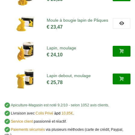
Moule à bougie lapin de Pâques
€ 23,47
Lapin, moulage
€ 24,10
Lapin debout, moulage
€ 25,78
✔
Apiculture-Magasin
est noté
9.2
/
10
- selon 1052 avis clients
.
✔
Livraison avec
Colis Privé
àpd
10,85€
.
✔
Service client
passionné et réactif.
✔
Paiements sécurisés
via plusieurs méthodes (carte de crédit, Paypal,