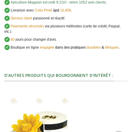
✔
Apiculture-Magasin
est noté
9.2
/
10
- selon 1052 avis clients
.
✔
Livraison avec
Colis Privé
àpd
10,85€
.
✔
Service client
passionné et réactif.
✔
Paiements sécurisés
via plusieurs méthodes (carte de crédit, Paypal,
etc.).
✔
60
jours pour changer d'avis.
✔
Boutique en ligne
engagée
dans des pratiques
durables
&
éthiques
.
D’AUTRES PRODUITS QUI BOURDONNENT D’INTÉRÊT :