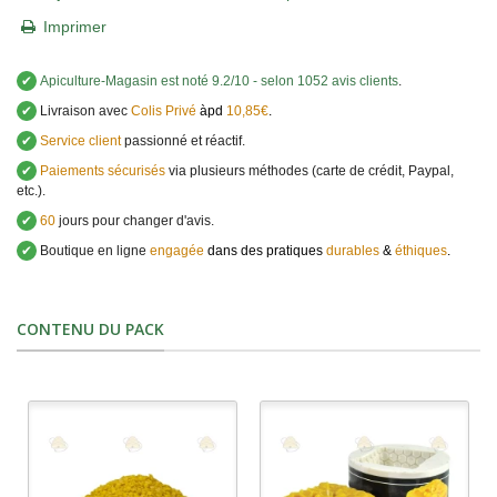
Imprimer
✔
Apiculture-Magasin
est noté
9.2
/
10
- selon 1052 avis clients
.
✔
Livraison avec
Colis Privé
àpd
10,85€
.
✔
Service client
passionné et réactif.
✔
Paiements sécurisés
via plusieurs méthodes (carte de crédit, Paypal,
etc.).
✔
60
jours pour changer d'avis.
✔
Boutique en ligne
engagée
dans des pratiques
durables
&
éthiques
.
CONTENU DU PACK