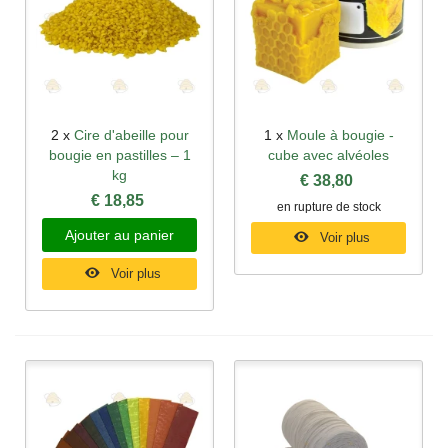
2 x
Cire d'abeille pour
1 x
Moule à bougie -
bougie en pastilles – 1
cube avec alvéoles
kg
€ 38,80
€ 18,85
en rupture de stock
Ajouter au panier
Voir plus
Voir plus