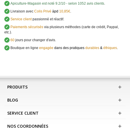
✔
Apiculture-Magasin
est noté
9.2
/
10
- selon 1052 avis clients
.
✔
Livraison avec
Colis Privé
àpd
10,85€
.
✔
Service client
passionné et réactif.
✔
Paiements sécurisés
via plusieurs méthodes (carte de crédit, Paypal,
etc.).
✔
60
jours pour changer d'avis.
✔
Boutique en ligne
engagée
dans des pratiques
durables
&
éthiques
.
PRODUITS
BLOG
SERVICE CLIENT
NOS COORDONNÉES