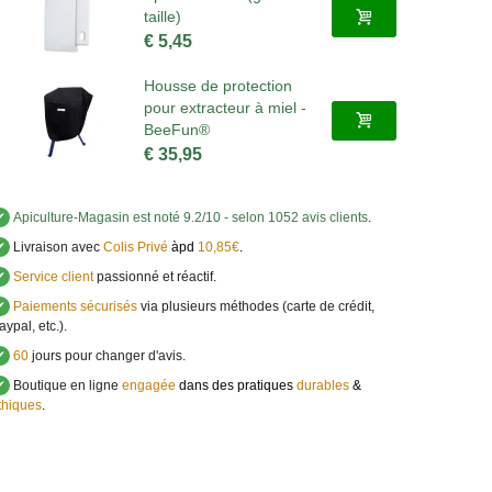
taille)
€ 5,45
Housse de protection
pour extracteur à miel -
BeeFun®
€ 35,95
✔
Apiculture-Magasin
est noté
9.2
/
10
- selon 1052 avis clients
.
✔
Livraison avec
Colis Privé
àpd
10,85€
.
✔
Service client
passionné et réactif.
✔
Paiements sécurisés
via plusieurs méthodes (carte de crédit,
aypal, etc.).
✔
60
jours pour changer d'avis.
✔
Boutique en ligne
engagée
dans des pratiques
durables
&
thiques
.