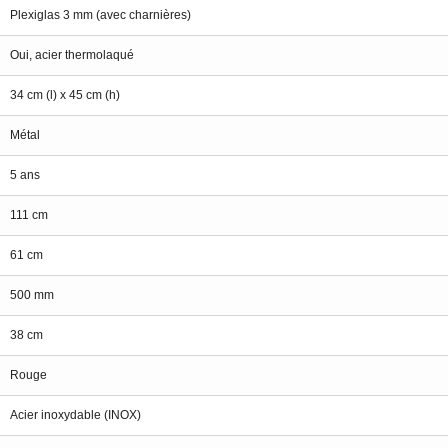
Plexiglas 3 mm (avec charnières)
Oui, acier thermolaqué
34 cm (l) x 45 cm (h)
Métal
5 ans
111 cm
61 cm
500 mm
38 cm
Rouge
Acier inoxydable (INOX)