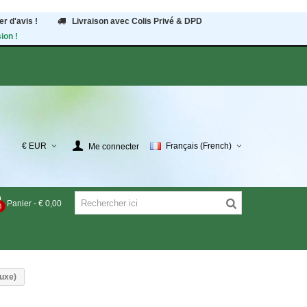
r d'avis !
Livraison avec Colis Privé & DPD
ion !
€ EUR
Français (French)
Me connecter
Panier
-
€ 0,00
0
uxe)