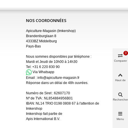
NOS COORDONNÉES
Apiculture-Magasin (Imkershop)
Brandenburglaan 8
4333BZ Middelburg
Pays-Bas
0
Nous sommes disponibles par téléphone :
Comparer
Mardi et Jeudi de 10h00 à 14h30
Tel:
+31 6 220 830 90
Via Whatsapp
Email :
info@apiculture-magasin.fr
Haut de
Réponse dans un délai de 48h ouvrées.
page
Numéro de Siret :
62607170
Nº de TVA : NL854884956B01
Rechercher
IBAN:
NL14 TRIO 0198 0808 67 à l'attention de
Imkershop
Imkershop fait partie de
Apis International B.V.
Menu