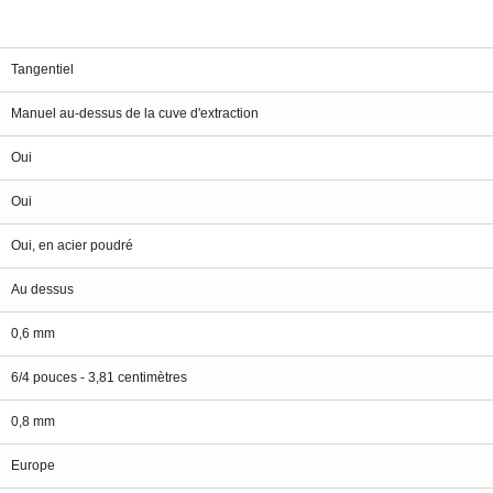
Tangentiel
Manuel au-dessus de la cuve d'extraction
Oui
Oui
Oui, en acier poudré
Au dessus
0,6 mm
6/4 pouces - 3,81 centimètres
0,8 mm
Europe