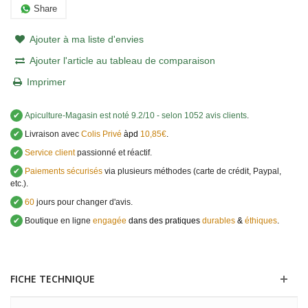
Share
Ajouter à ma liste d'envies
Ajouter l'article au tableau de comparaison
Imprimer
✔
Apiculture-Magasin
est noté
9.2
/
10
- selon 1052 avis clients
.
✔
Livraison avec
Colis Privé
àpd
10,85€
.
✔
Service client
passionné et réactif.
✔
Paiements sécurisés
via plusieurs méthodes (carte de crédit, Paypal,
etc.).
✔
60
jours pour changer d'avis.
✔
Boutique en ligne
engagée
dans des pratiques
durables
&
éthiques
.
FICHE TECHNIQUE