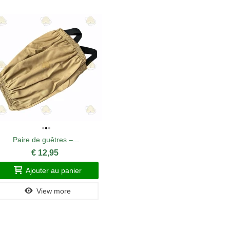
Paire de guêtres –...
Lève-cad
€ 12,95
Ajouter au panier
A
View more