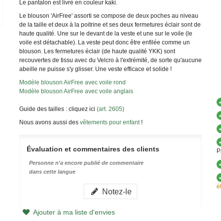
Le pantalon est livré en couleur kaki.
Le blouson 'AirFree' assorti se compose de deux poches au niveau
de la taille et deux à la poitrine et ses deux fermetures éclair sont de
haute qualité. Une sur le devant de la veste et une sur le voile (le
voile est détachable). La veste peut donc être enfilée comme un
blouson. Les fermetures éclair (de haute qualité YKK) sont
recouvertes de tissu avec du Velcro à l'extrémité, de sorte qu'aucune
abeille ne puisse s'y glisser. Une veste efficace et solide !
Modèle blouson AirFree avec voile rond
Modèle blouson AirFree avec voile anglais
Guide des tailles : cliquez ici
(art. 2605)
Nous avons aussi des
vêtements pour enfant
!
Évaluation et commentaires des clients
P
Personne n'a encore publié de commentaire
dans cette langue
é
Notez-le
Ajouter à ma liste d'envies