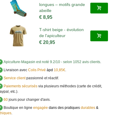
longues – motifs grande
abeille
€ 8,95
T-shirt beige - évolution
de l'apiculteur
€ 20,95
✔
Apiculture-Magasin
est noté
9.2
/
10
- selon 1052 avis clients
.
✔
Livraison avec
Colis Privé
àpd
10,85€
.
✔
Service client
passionné et réactif.
✔
Paiements sécurisés
via plusieurs méthodes (carte de crédit,
aypal, etc.).
✔
60
jours pour changer d'avis.
✔
Boutique en ligne
engagée
dans des pratiques
durables
&
thiques
.