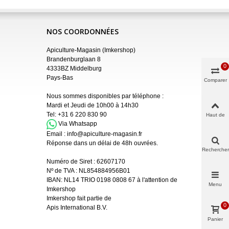
NOS COORDONNÉES
Apiculture-Magasin (Imkershop)
Brandenburglaan 8
0
4333BZ Middelburg
Pays-Bas
Comparer
Nous sommes disponibles par téléphone :
Mardi et Jeudi de 10h00 à 14h30
Tel:
+31 6 220 830 90
Haut de
page
Via Whatsapp
Email :
info@apiculture-magasin.fr
Réponse dans un délai de 48h ouvrées.
Rechercher
Numéro de Siret :
62607170
Nº de TVA : NL854884956B01
IBAN:
NL14 TRIO 0198 0808 67 à l'attention de
Menu
Imkershop
Imkershop fait partie de
0
Apis International B.V.
Panier