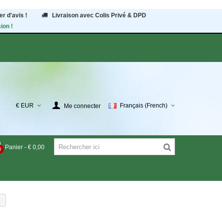
r d'avis !
Livraison avec Colis Privé & DPD
ion !
€ EUR
Français (French)
Me connecter
Panier
-
€ 0,00
0