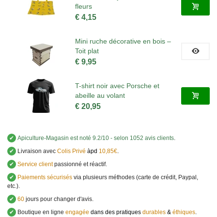
fleurs
€ 4,15
Mini ruche décorative en bois –
Toit plat
€ 9,95
T-shirt noir avec Porsche et
abeille au volant
€ 20,95
✔
Apiculture-Magasin
est noté
9.2
/
10
- selon 1052 avis clients
.
✔
Livraison avec
Colis Privé
àpd
10,85€
.
✔
Service client
passionné et réactif.
✔
Paiements sécurisés
via plusieurs méthodes (carte de crédit, Paypal,
etc.).
✔
60
jours pour changer d'avis.
✔
Boutique en ligne
engagée
dans des pratiques
durables
&
éthiques
.