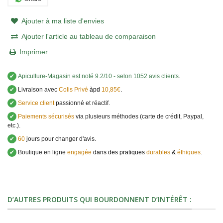
Ajouter à ma liste d'envies
Ajouter l'article au tableau de comparaison
Imprimer
✔
Apiculture-Magasin
est noté
9.2
/
10
- selon 1052 avis clients
.
✔
Livraison avec
Colis Privé
àpd
10,85€
.
✔
Service client
passionné et réactif.
✔
Paiements sécurisés
via plusieurs méthodes (carte de crédit, Paypal,
etc.).
✔
60
jours pour changer d'avis.
✔
Boutique en ligne
engagée
dans des pratiques
durables
&
éthiques
.
D’AUTRES PRODUITS QUI BOURDONNENT D’INTÉRÊT :