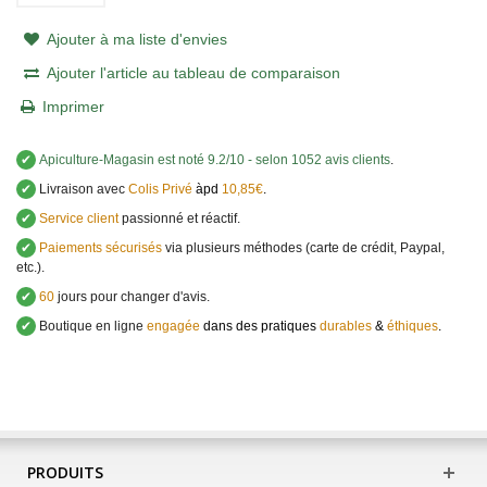
Ajouter à ma liste d'envies
Ajouter l'article au tableau de comparaison
Imprimer
✔
Apiculture-Magasin
est noté
9.2
/
10
- selon 1052 avis clients
.
✔
Livraison avec
Colis Privé
àpd
10,85€
.
✔
Service client
passionné et réactif.
✔
Paiements sécurisés
via plusieurs méthodes (carte de crédit, Paypal,
etc.).
✔
60
jours pour changer d'avis.
✔
Boutique en ligne
engagée
dans des pratiques
durables
&
éthiques
.
PRODUITS