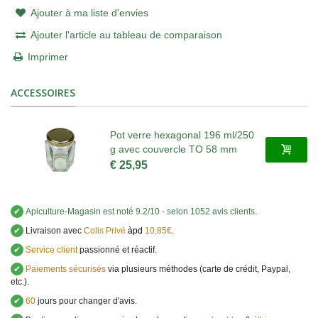
Ajouter à ma liste d'envies
Ajouter l'article au tableau de comparaison
Imprimer
ACCESSOIRES
Pot verre hexagonal 196 ml/250
g avec couvercle TO 58 mm
€ 25,95
✔
Apiculture-Magasin
est noté
9.2
/
10
- selon 1052 avis clients
.
✔
Livraison avec
Colis Privé
àpd
10,85€
.
✔
Service client
passionné et réactif.
✔
Paiements sécurisés
via plusieurs méthodes (carte de crédit, Paypal,
etc.).
✔
60
jours pour changer d'avis.