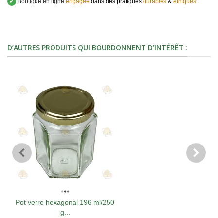
✔
Boutique en ligne
engagée
dans des pratiques
durables
&
éthiques
.
D’AUTRES PRODUITS QUI BOURDONNENT D’INTÉRÊT :
Pot verre hexagonal 196 ml/250
g...