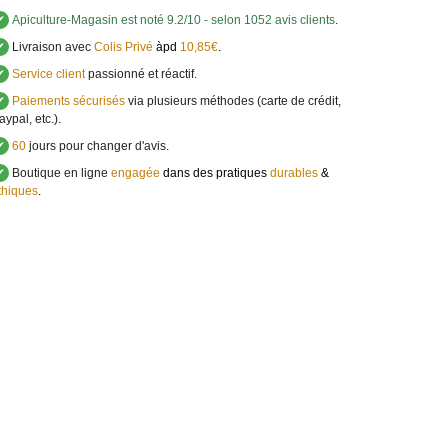
✔
Apiculture-Magasin
est noté
9.2
/
10
- selon 1052 avis clients
.
✔
Livraison avec
Colis Privé
àpd
10,85€
.
✔
Service client
passionné et réactif.
✔
Paiements sécurisés
via plusieurs méthodes (carte de crédit,
aypal, etc.).
✔
60
jours pour changer d'avis.
✔
Boutique en ligne
engagée
dans des pratiques
durables
&
thiques
.