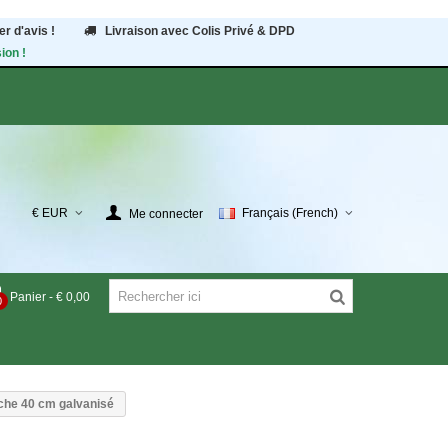
r d'avis !
Livraison avec Colis Privé & DPD
ion !
€ EUR
Français (French)
Me connecter
Panier
-
€ 0,00
0
che 40 cm galvanisé