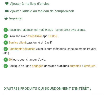
Ajouter à ma liste d'envies
Ajouter l'article au tableau de comparaison
Imprimer
✔
Apiculture-Magasin
est noté
9.2
/
10
- selon 1052 avis clients
.
✔
Livraison avec
Colis Privé
àpd
10,85€
.
✔
Service client
passionné et réactif.
✔
Paiements sécurisés
via plusieurs méthodes (carte de crédit, Paypal,
etc.).
✔
60
jours pour changer d'avis.
✔
Boutique en ligne
engagée
dans des pratiques
durables
&
éthiques
.
D’AUTRES PRODUITS QUI BOURDONNENT D’INTÉRÊT :