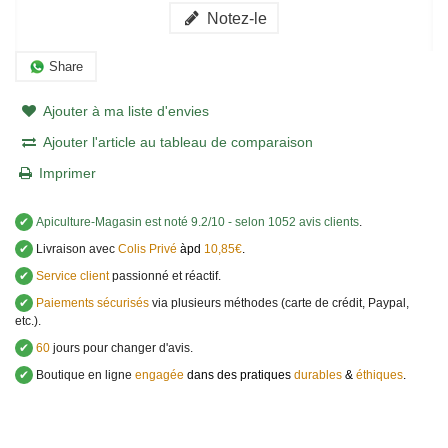
Notez-le
Share
Ajouter à ma liste d'envies
Ajouter l'article au tableau de comparaison
Imprimer
✔
Apiculture-Magasin
est noté
9.2
/
10
- selon 1052 avis clients
.
✔
Livraison avec
Colis Privé
àpd
10,85€
.
✔
Service client
passionné et réactif.
✔
Paiements sécurisés
via plusieurs méthodes (carte de crédit, Paypal,
etc.).
✔
60
jours pour changer d'avis.
✔
Boutique en ligne
engagée
dans des pratiques
durables
&
éthiques
.