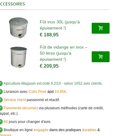
CCESSOIRES
Fût inox 30L (jusqu'à
épuisement !)
€ 188,95
Fût de vidange en inox –
50 litres (jusqu'à
épuisement !)
€ 209,95
✔
Apiculture-Magasin
est noté
9.2
/
10
- selon 1052 avis clients
.
✔
Livraison avec
Colis Privé
àpd
10,85€
.
✔
Service client
passionné et réactif.
✔
Paiements sécurisés
via plusieurs méthodes (carte de crédit,
aypal, etc.).
✔
60
jours pour changer d'avis.
✔
Boutique en ligne
engagée
dans des pratiques
durables
&
thiques
.