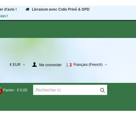
r d'avis !
Livraison avec Colis Privé & DPD
ion !
€ EUR
Français (French)
Me connecter
Panier
-
€ 0,00
0