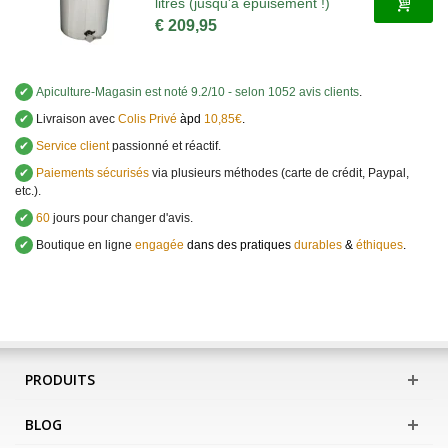
litres (jusqu'à épuisement !)
€ 209,95
✔
Apiculture-Magasin
est noté
9.2
/
10
- selon 1052 avis clients
.
✔
Livraison avec
Colis Privé
àpd
10,85€
.
✔
Service client
passionné et réactif.
✔
Paiements sécurisés
via plusieurs méthodes (carte de crédit, Paypal,
etc.).
✔
60
jours pour changer d'avis.
✔
Boutique en ligne
engagée
dans des pratiques
durables
&
éthiques
.
PRODUITS
BLOG