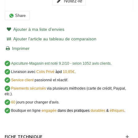
Notez-le
Share
Ajouter à ma liste d'envies
Ajouter l'article au tableau de comparaison
Imprimer
✔
Apiculture-Magasin
est noté
9.2
/
10
- selon 1052 avis clients
.
✔
Livraison avec
Colis Privé
àpd
10,85€
.
✔
Service client
passionné et réactif.
✔
Paiements sécurisés
via plusieurs méthodes (carte de crédit, Paypal,
etc.).
✔
60
jours pour changer d'avis.
✔
Boutique en ligne
engagée
dans des pratiques
durables
&
éthiques
.
FICHE TECHNIQUE